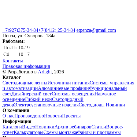
+7(927)375-34-84
+7(8412) 25-34-84
etpenza@gmail.com
Пенза, ул. Cуворова 184а
Работаем:
Пн-Пт
10-19
Сб
10-17
Контакты
Правовая информация
© Разработано в
Arlight
, 2026
Каталог
Светодиодные ленты
Источники питания
Системы управления
и автоматизации
Алюминиевые профили
Функциональный
свет
Дизайнерский свет
Системы освещения
Наружное
освещение
Гибкий неон
Светодиодный
декор
Электроустановочные изделия
Светодиоды
Новинки
О компании
О нас
Производство
Новости
Проекты
Информация
Каталоги
Видео
Новинки
Архив вебинаров
Статьи
Вопрос-
ответ
Калькуляторы
Схемы монтажа
Файлы и программы