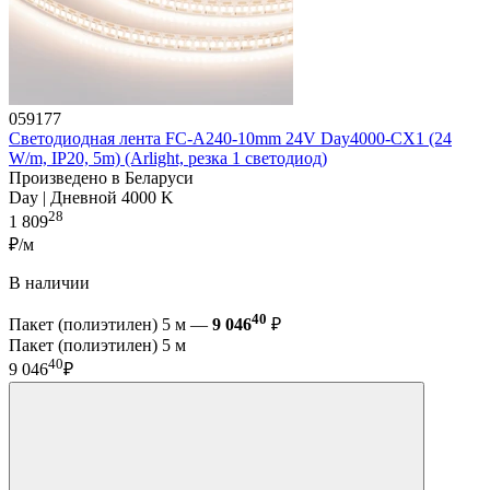
059177
Светодиодная лента FC-A240-10mm 24V Day4000-CX1 (24
W/m, IP20, 5m) (Arlight, резка 1 светодиод)
Произведено в Беларуси
Day | Дневной 4000 K
28
1 809
₽/м
В наличии
40
Пакет (полиэтилен) 5 м —
9 046
₽
Пакет (полиэтилен) 5 м
40
9 046
₽