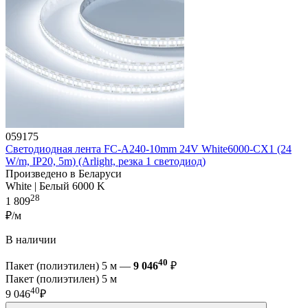
059175
Светодиодная лента FC-A240-10mm 24V White6000-CX1 (24
W/m, IP20, 5m) (Arlight, резка 1 светодиод)
Произведено в Беларуси
White | Белый 6000 K
28
1 809
₽/м
В наличии
40
Пакет (полиэтилен) 5 м —
9 046
₽
Пакет (полиэтилен) 5 м
40
9 046
₽