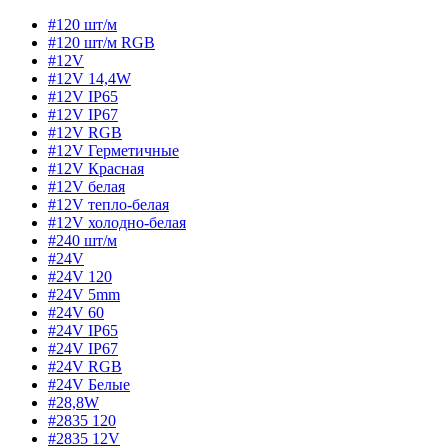
#120 шт/м
#120 шт/м RGB
#12V
#12V 14,4W
#12V IP65
#12V IP67
#12V RGB
#12V Герметичные
#12V Красная
#12V белая
#12V тепло-белая
#12V холодно-белая
#240 шт/м
#24V
#24V 120
#24V 5mm
#24V 60
#24V IP65
#24V IP67
#24V RGB
#24V Белые
#28,8W
#2835 120
#2835 12V