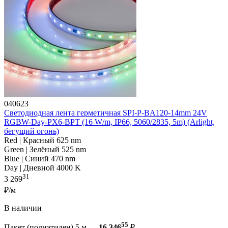
040623
Светодиодная лента герметичная SPI-P-BA120-14mm 24V
RGBW-Day-PX6-BPT (16 W/m, IP66, 5060/2835, 5m) (Arlight,
бегущий огонь)
Red | Красный 625 nm
Green | Зелёный 525 nm
Blue | Синий 470 nm
Day | Дневной 4000 K
31
3 269
₽/м
В наличии
55
Пакет (полиэтилен) 5 м —
16 346
₽