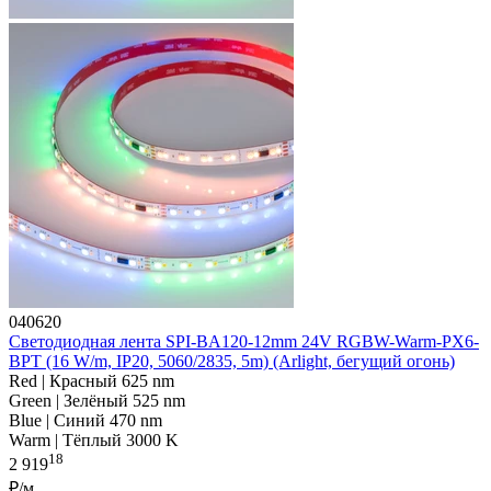
040620
Светодиодная лента SPI-BA120-12mm 24V RGBW-Warm-PX6-
BPT (16 W/m, IP20, 5060/2835, 5m) (Arlight, бегущий огонь)
Red | Красный 625 nm
Green | Зелёный 525 nm
Blue | Синий 470 nm
Warm | Тёплый 3000 K
18
2 919
₽/м