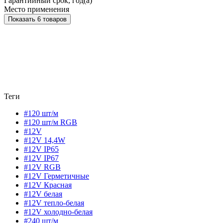
Гарантийный срок, год(а)
Место применения
Показать 6 товаров
Теги
#120 шт/м
#120 шт/м RGB
#12V
#12V 14,4W
#12V IP65
#12V IP67
#12V RGB
#12V Герметичные
#12V Красная
#12V белая
#12V тепло-белая
#12V холодно-белая
#240 шт/м