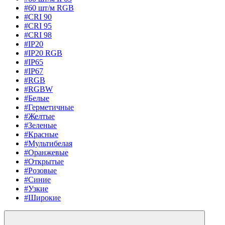
#60 шт/м RGB
#CRI 90
#CRI 95
#CRI 98
#IP20
#IP20 RGB
#IP65
#IP67
#RGB
#RGBW
#Белые
#Герметичные
#Желтые
#Зеленые
#Красные
#Мультибелая
#Оранжевые
#Открытые
#Розовые
#Синие
#Узкие
#Широкие