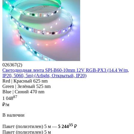
026367(2)
Светодиодная лента SPI-B60-10mm 12V RGB-PX3 (14.4 W/m,
IP20, 5060, 5m) (Arlight, Открытый, IP20)
Red | Красный 625 nm
Green | Зелёный 525 nm
Blue | Синий 470 nm
87
1 048
₽/м
В наличии
35
Пакет (полиэтилен) 5 м —
5 244
₽
Пакет (полиэтилен) 5 м