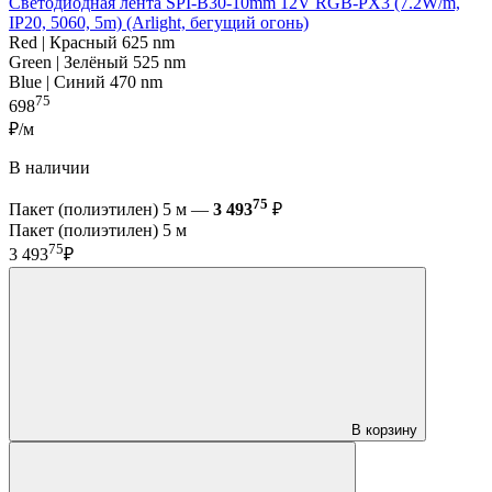
Светодиодная лента SPI-B30-10mm 12V RGB-PX3 (7.2W/m,
IP20, 5060, 5m) (Arlight, бегущий огонь)
Red | Красный 625 nm
Green | Зелёный 525 nm
Blue | Синий 470 nm
75
698
₽/м
В наличии
75
Пакет (полиэтилен) 5 м —
3 493
₽
Пакет (полиэтилен) 5 м
75
3 493
₽
В корзину