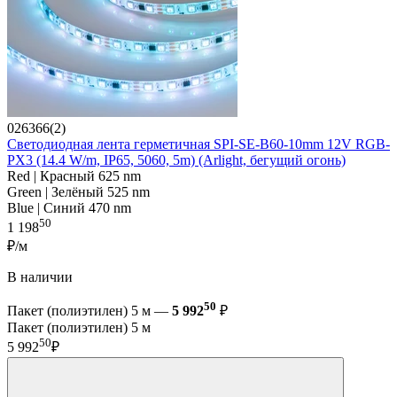
026366(2)
Светодиодная лента герметичная SPI-SE-B60-10mm 12V RGB-
PX3 (14.4 W/m, IP65, 5060, 5m) (Arlight, бегущий огонь)
Red | Красный 625 nm
Green | Зелёный 525 nm
Blue | Синий 470 nm
50
1 198
₽/м
В наличии
50
Пакет (полиэтилен) 5 м —
5 992
₽
Пакет (полиэтилен) 5 м
50
5 992
₽