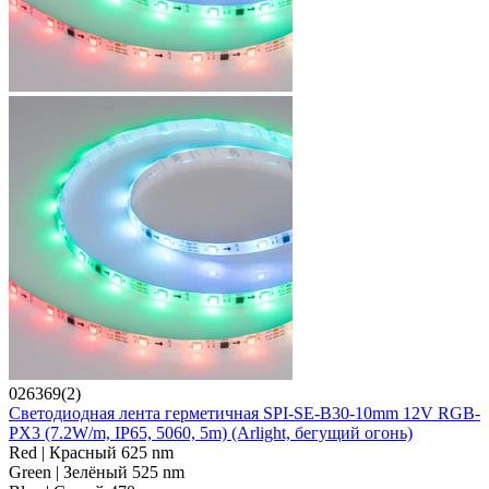
026369(2)
Светодиодная лента герметичная SPI-SE-B30-10mm 12V RGB-
PX3 (7.2W/m, IP65, 5060, 5m) (Arlight, бегущий огонь)
Red | Красный 625 nm
Green | Зелёный 525 nm