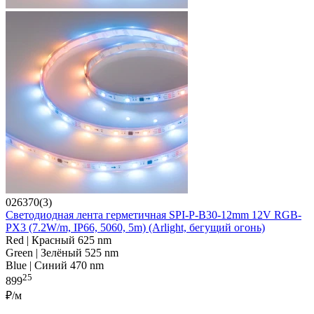
026370(3)
Светодиодная лента герметичная SPI-P-B30-12mm 12V RGB-
PX3 (7.2W/m, IP66, 5060, 5m) (Arlight, бегущий огонь)
Red | Красный 625 nm
Green | Зелёный 525 nm
Blue | Синий 470 nm
25
899
₽/м