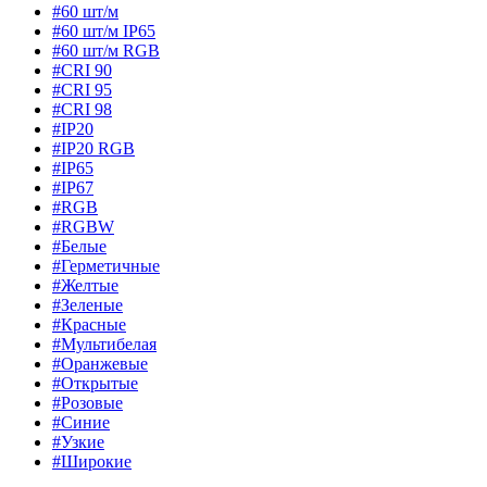
#60 шт/м
#60 шт/м IP65
#60 шт/м RGB
#CRI 90
#CRI 95
#CRI 98
#IP20
#IP20 RGB
#IP65
#IP67
#RGB
#RGBW
#Белые
#Герметичные
#Желтые
#Зеленые
#Красные
#Мультибелая
#Оранжевые
#Открытые
#Розовые
#Синие
#Узкие
#Широкие