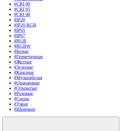
#CRI 90
#CRI 95
#CRI 98
#IP20
#IP20 RGB
#IP65
#IP67
#RGB
#RGBW
#Белые
#Герметичные
#Желтые
#Зеленые
#Красные
#Мультибелая
#Оранжевые
#Открытые
#Розовые
#Синие
#Узкие
#Широкие