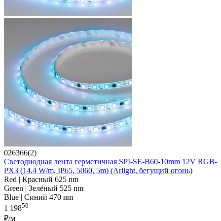
026366(2)
Светодиодная лента герметичная SPI-SE-B60-10mm 12V RGB-
PX3 (14.4 W/m, IP65, 5060, 5m) (Arlight, бегущий огонь)
Red | Красный 625 nm
Green | Зелёный 525 nm
Blue | Синий 470 nm
50
1 198
₽/м