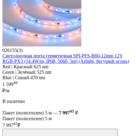
026155(3)
Светодиодная лента герметичная SPI-PFS-B60-12mm 12V
RGB-PX3 (14.4W/m, IP68, 5060, 5m) (Arlight, бегущий огонь)
Red | Красный 625 nm
Green | Зелёный 525 nm
Blue | Синий 470 nm
49
1 599
₽/м
В наличии
45
Пакет (полиэтилен) 5 м —
7 997
₽
Пакет (полиэтилен) 5 м
45
7 997
₽