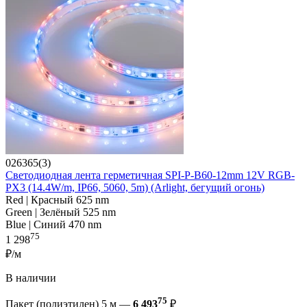
026365(3)
Светодиодная лента герметичная SPI-P-B60-12mm 12V RGB-
PX3 (14.4W/m, IP66, 5060, 5m) (Arlight, бегущий огонь)
Red | Красный 625 nm
Green | Зелёный 525 nm
Blue | Синий 470 nm
75
1 298
₽/м
В наличии
75
Пакет (полиэтилен) 5 м —
6 493
₽