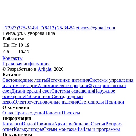
+7(927)375-34-84
+7(8412) 25-34-84
etpenza@gmail.com
Пенза, ул. Cуворова 184а
Работаем:
Пн-Пт
10-19
Сб
10-17
Контакты
Правовая информация
© Разработано в
Arlight
, 2026
Каталог
Светодиодные ленты
Источники питания
Системы управления
и автоматизации
Алюминиевые профили
Функциональный
свет
Дизайнерский свет
Системы освещения
Наружное
освещение
Гибкий неон
Светодиодный
декор
Электроустановочные изделия
Светодиоды
Новинки
О компании
О нас
Производство
Новости
Проекты
Информация
Каталоги
Видео
Новинки
Архив вебинаров
Статьи
Вопрос-
ответ
Калькуляторы
Схемы монтажа
Файлы и программы
Покупателям