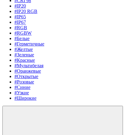
#CRI 98
#IP20
#IP20 RGB
#IP65
#IP67
#RGB
#RGBW
#Белые
#Герметичные
#Желтые
#Зеленые
#Красные
#Мультибелая
#Оранжевые
#Открытые
#Розовые
#Синие
#Узкие
#Широкие