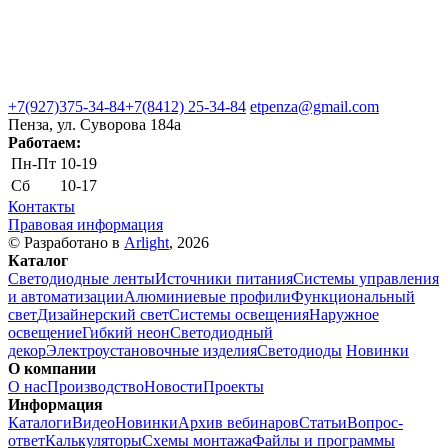
+7(927)375-34-84
+7(8412) 25-34-84
etpenza@gmail.com
Пенза, ул. Cуворова 184а
Работаем:
Пн-Пт
10-19
Сб
10-17
Контакты
Правовая информация
© Разработано в
Arlight
, 2026
Каталог
Светодиодные ленты
Источники питания
Системы управления
и автоматизации
Алюминиевые профили
Функциональный
свет
Дизайнерский свет
Системы освещения
Наружное
освещение
Гибкий неон
Светодиодный
декор
Электроустановочные изделия
Светодиоды
Новинки
О компании
О нас
Производство
Новости
Проекты
Информация
Каталоги
Видео
Новинки
Архив вебинаров
Статьи
Вопрос-
ответ
Калькуляторы
Схемы монтажа
Файлы и программы