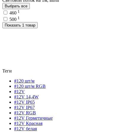
Световой поток на 1м, lm/m
Выбрать все
1
460
1
500
Показать 1 товар
Теги
#120 шт/м
#120 шт/м RGB
#12V
#12V 14,4W
#12V IP65
#12V IP67
#12V RGB
#12V Герметичные
#12V Красная
#12V белая