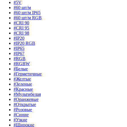
#5V
#60 шт/м
#60 шт/м IP65
#60 шт/м RGB
#CRI 90
#CRI 95
#CRI 98
#IP20
#IP20 RGB
#IP65
#IP67
#RGB
#RGBW
#Белые
#Герметичные
#Желтые
#Зеленые
#Красные
#Мультибелая
#Оранжевые
#Открытые
#Розовые
#Синие
#Узкие
#Широкие