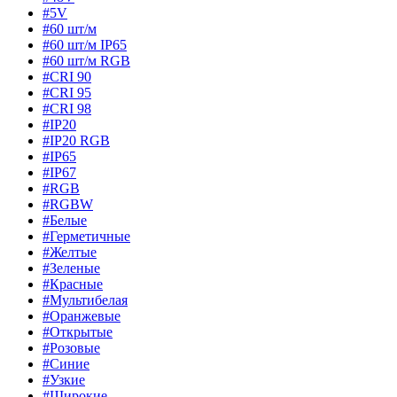
#5V
#60 шт/м
#60 шт/м IP65
#60 шт/м RGB
#CRI 90
#CRI 95
#CRI 98
#IP20
#IP20 RGB
#IP65
#IP67
#RGB
#RGBW
#Белые
#Герметичные
#Желтые
#Зеленые
#Красные
#Мультибелая
#Оранжевые
#Открытые
#Розовые
#Синие
#Узкие
#Широкие