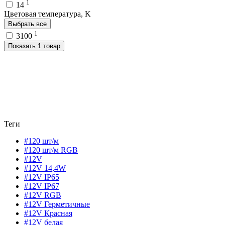
1
14
Цветовая температура, K
Выбрать все
1
3100
Показать 1 товар
Теги
#120 шт/м
#120 шт/м RGB
#12V
#12V 14,4W
#12V IP65
#12V IP67
#12V RGB
#12V Герметичные
#12V Красная
#12V белая