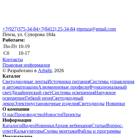
+7(927)375-34-84
+7(8412) 25-34-84
etpenza@gmail.com
Пенза, ул. Cуворова 184а
Работаем:
Пн-Пт
10-19
Сб
10-17
Контакты
Правовая информация
© Разработано в
Arlight
, 2026
Каталог
Светодиодные ленты
Источники питания
Системы управления
и автоматизации
Алюминиевые профили
Функциональный
свет
Дизайнерский свет
Системы освещения
Наружное
освещение
Гибкий неон
Светодиодный
декор
Электроустановочные изделия
Светодиоды
Новинки
О компании
О нас
Производство
Новости
Проекты
Информация
Каталоги
Видео
Новинки
Архив вебинаров
Статьи
Вопрос-
ответ
Калькуляторы
Схемы монтажа
Файлы и программы
Покупателям