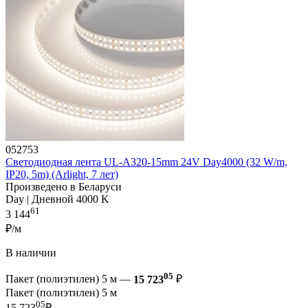
052753
Светодиодная лента UL-A320-15mm 24V Day4000 (32 W/m,
IP20, 5m) (Arlight, 7 лет)
Произведено в Беларуси
Day | Дневной 4000 K
61
3 144
₽/м
В наличии
05
Пакет (полиэтилен) 5 м —
15 723
₽
Пакет (полиэтилен) 5 м
05
15 723
₽