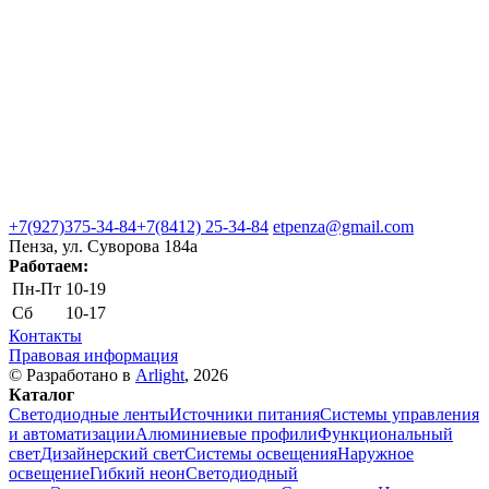
+7(927)375-34-84
+7(8412) 25-34-84
etpenza@gmail.com
Пенза, ул. Cуворова 184а
Работаем:
Пн-Пт
10-19
Сб
10-17
Контакты
Правовая информация
© Разработано в
Arlight
, 2026
Каталог
Светодиодные ленты
Источники питания
Системы управления
и автоматизации
Алюминиевые профили
Функциональный
свет
Дизайнерский свет
Системы освещения
Наружное
освещение
Гибкий неон
Светодиодный