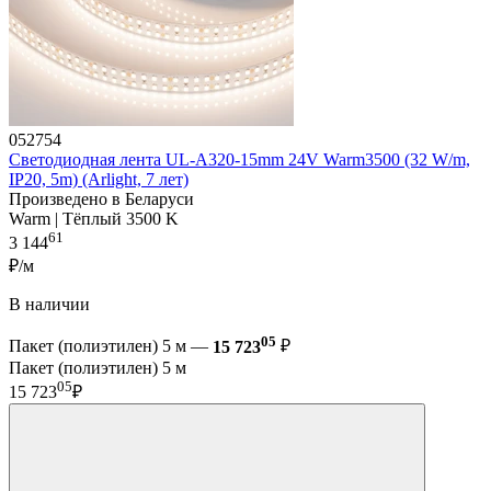
052754
Светодиодная лента UL-A320-15mm 24V Warm3500 (32 W/m,
IP20, 5m) (Arlight, 7 лет)
Произведено в Беларуси
Warm | Тёплый 3500 K
61
3 144
₽/м
В наличии
05
Пакет (полиэтилен) 5 м —
15 723
₽
Пакет (полиэтилен) 5 м
05
15 723
₽