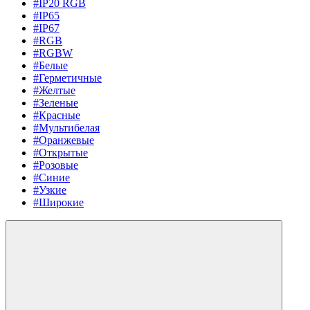
#IP20 RGB
#IP65
#IP67
#RGB
#RGBW
#Белые
#Герметичные
#Желтые
#Зеленые
#Красные
#Мультибелая
#Оранжевые
#Открытые
#Розовые
#Синие
#Узкие
#Широкие