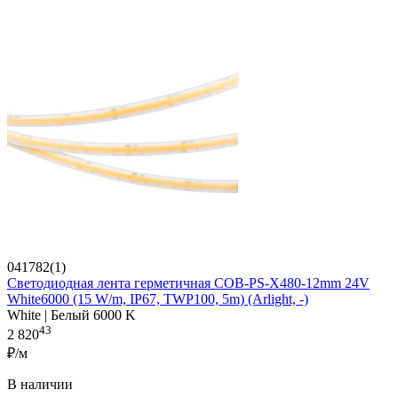
041782(1)
Светодиодная лента герметичная COB-PS-X480-12mm 24V
White6000 (15 W/m, IP67, TWP100, 5m) (Arlight, -)
White | Белый 6000 K
43
2 820
₽/м
В наличии