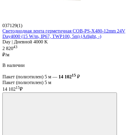
037129(1)
Светодиодная лента герметичная COB-PS-X480-12mm 24V
Day4000 (15 W/m, IP67, TWP100, 5m) (Arlight, -)
Day | Дневной 4000 K
43
2 820
₽/м
В наличии
15
Пакет (полиэтилен) 5 м —
14 102
₽
Пакет (полиэтилен) 5 м
15
14 102
₽