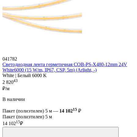
041782
Светодиодная лента герметичная COB-PS-X480-12mm 24V
White6000 (15 W/m, IP67, CSP, 5m) (Arlight, -)
White | Белый 6000 K
43
2 820
₽/м
В наличии
15
Пакет (полиэтилен) 5 м —
14 102
₽
Пакет (полиэтилен) 5 м
15
14 102
₽