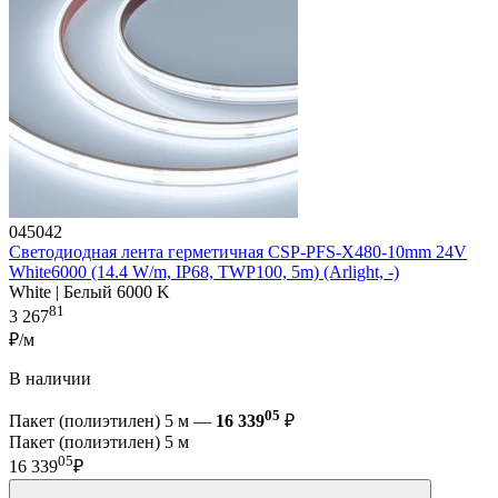
045042
Светодиодная лента герметичная CSP-PFS-X480-10mm 24V
White6000 (14.4 W/m, IP68, TWP100, 5m) (Arlight, -)
White | Белый 6000 K
81
3 267
₽/м
В наличии
05
Пакет (полиэтилен) 5 м —
16 339
₽
Пакет (полиэтилен) 5 м
05
16 339
₽