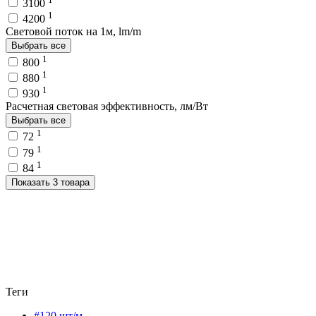
3100
1
4200
Световой поток на 1м, lm/m
Выбрать все
1
800
1
880
1
930
Расчетная световая эффективность, лм/Вт
Выбрать все
1
72
1
79
1
84
Показать 3 товара
Теги
#120 шт/м