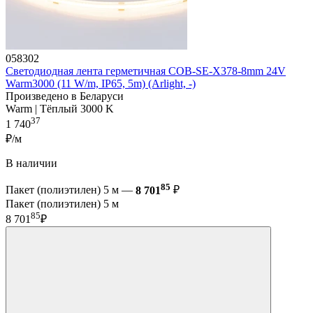
058302
Светодиодная лента герметичная COB-SE-X378-8mm 24V
Warm3000 (11 W/m, IP65, 5m) (Arlight, -)
Произведено в Беларуси
Warm | Тёплый 3000 K
37
1 740
₽/м
В наличии
85
Пакет (полиэтилен) 5 м —
8 701
₽
Пакет (полиэтилен) 5 м
85
8 701
₽