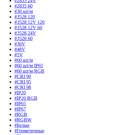
#2835 24V
#2835 60
#30 шт/м
#3528 120
#3528 12V 120
#3528 12V 60
#3528 24V
#3528 60
#36V
#48V
#5V
#60 шт/м
#60 шт/м IP65
#60 шт/м RGB
#CRI 90
#CRI 95
#CRI 98
#IP20
#IP20 RGB
#IP65
#IP67
#RGB
#RGBW
#Белые
#Герметичные