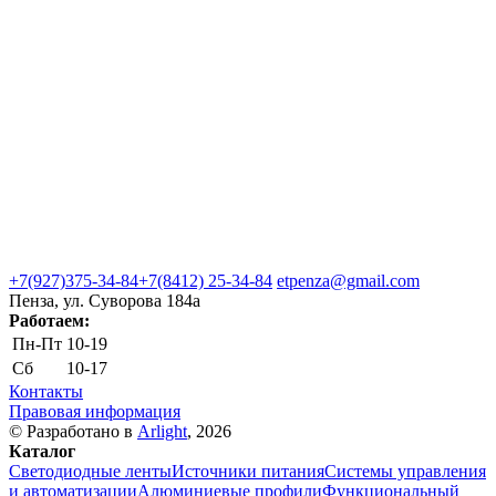
+7(927)375-34-84
+7(8412) 25-34-84
etpenza@gmail.com
Пенза, ул. Cуворова 184а
Работаем:
Пн-Пт
10-19
Сб
10-17
Контакты
Правовая информация
© Разработано в
Arlight
, 2026
Каталог
Светодиодные ленты
Источники питания
Системы управления
и автоматизации
Алюминиевые профили
Функциональный