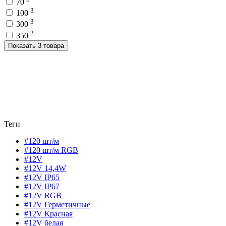
70
3
100
3
300
2
350
Показать 3 товара
Теги
#120 шт/м
#120 шт/м RGB
#12V
#12V 14,4W
#12V IP65
#12V IP67
#12V RGB
#12V Герметичные
#12V Красная
#12V белая