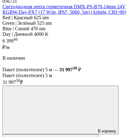
056721
Светодиодная лента герметичная DMX-PS-B70-14mm 24V
RGBW-Day-PX7 (17 W/m, IP67, 5060, 5m) (Arlight, CRI>90)
Red | Красный 625 nm
Green | Зелёный 525 nm
Blue | Синий 470 nm
Day | Дневной 4000 K
46
6 399
₽/м
В наличии
30
Пакет (полиэтилен) 5 м —
31 997
₽
Пакет (полиэтилен) 5 м
30
31 997
₽
В корзину