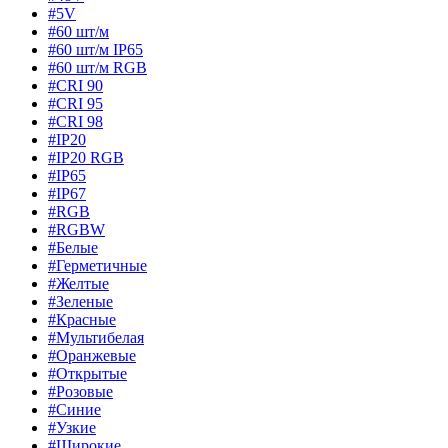
#5V
#60 шт/м
#60 шт/м IP65
#60 шт/м RGB
#CRI 90
#CRI 95
#CRI 98
#IP20
#IP20 RGB
#IP65
#IP67
#RGB
#RGBW
#Белые
#Герметичные
#Желтые
#Зеленые
#Красные
#Мультибелая
#Оранжевые
#Открытые
#Розовые
#Синие
#Узкие
#Широкие