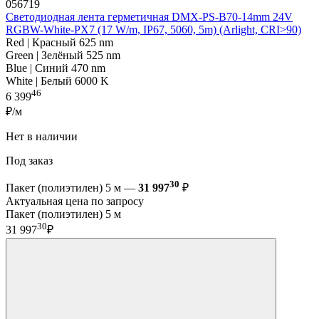
056719
Светодиодная лента герметичная DMX-PS-B70-14mm 24V
RGBW-White-PX7 (17 W/m, IP67, 5060, 5m) (Arlight, CRI>90)
Red | Красный 625 nm
Green | Зелёный 525 nm
Blue | Синий 470 nm
White | Белый 6000 K
46
6 399
₽/м
Нет в наличии
Под заказ
30
Пакет (полиэтилен) 5 м —
31 997
₽
Актуальная цена по запросу
Пакет (полиэтилен) 5 м
30
31 997
₽