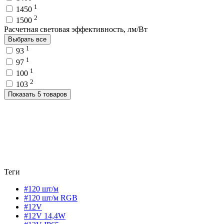
1
1450
2
1500
Расчетная световая эффективность, лм/Вт
Выбрать все
1
93
1
97
1
100
2
103
Показать 5 товаров
Теги
#120 шт/м
#120 шт/м RGB
#12V
#12V 14,4W