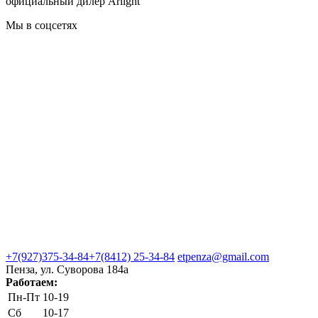
официальный дилер Arlight
Мы в соцсетях
+7(927)375-34-84
+7(8412) 25-34-84
etpenza@gmail.com
Пенза, ул. Cуворова 184а
Работаем:
Пн-Пт
10-19
Сб
10-17