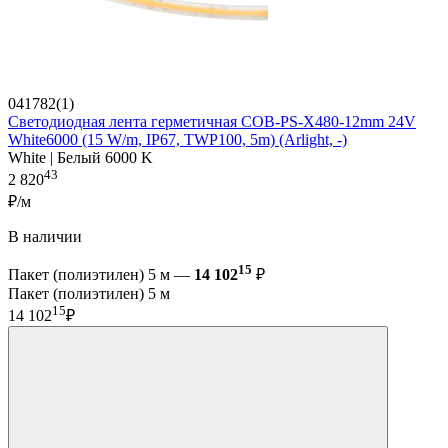
041782(1)
Светодиодная лента герметичная COB-PS-X480-12mm 24V
White6000 (15 W/m, IP67, TWP100, 5m) (Arlight, -)
White | Белый 6000 K
43
2 820
₽/м
В наличии
15
Пакет (полиэтилен) 5 м —
14 102
₽
Пакет (полиэтилен) 5 м
15
14 102
₽