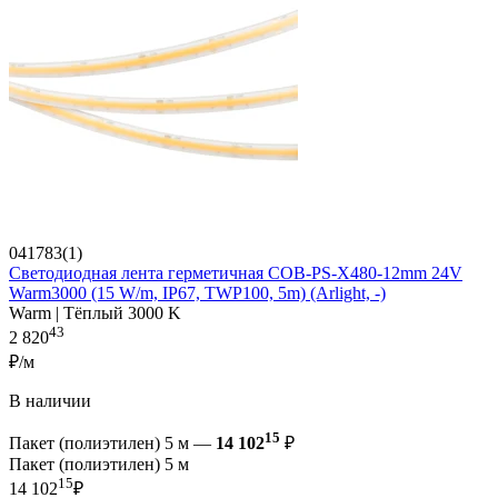
041783(1)
Светодиодная лента герметичная COB-PS-X480-12mm 24V
Warm3000 (15 W/m, IP67, TWP100, 5m) (Arlight, -)
Warm | Тёплый 3000 K
43
2 820
₽/м
В наличии
15
Пакет (полиэтилен) 5 м —
14 102
₽
Пакет (полиэтилен) 5 м
15
14 102
₽