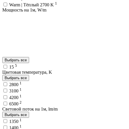
1
Warm | Тёплый 2700 K
Мощность на 1м, W/m
Выбрать все
5
15
Цветовая температура, K
Выбрать все
1
2800
1
3100
1
4200
2
6500
Световой поток на 1м, lm/m
Выбрать все
1
1350
1
1400