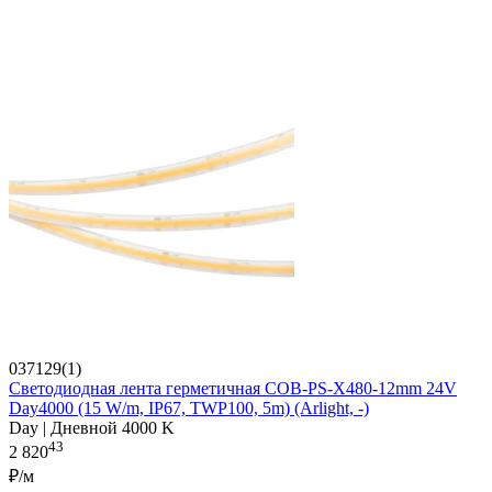
037129(1)
Светодиодная лента герметичная COB-PS-X480-12mm 24V
Day4000 (15 W/m, IP67, TWP100, 5m) (Arlight, -)
Day | Дневной 4000 K
43
2 820
₽/м