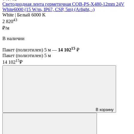
Светодиодная лента герметичная COB-PS-X480-12mm 24V
White6000 (15 W/m, IP67, CSP, 5m) (Arlight, -)
White | Белый 6000 K
43
2 820
₽/м
В наличии
15
Пакет (полиэтилен) 5 м —
14 102
₽
Пакет (полиэтилен) 5 м
15
14 102
₽
В корзину