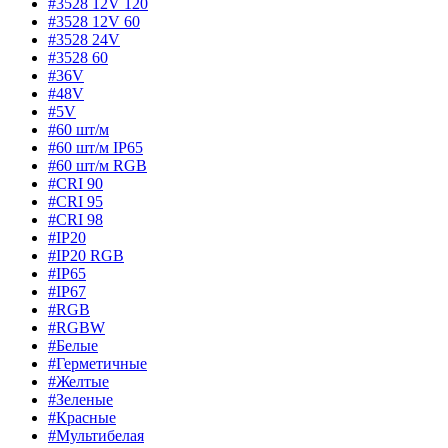
#3528 12V 120
#3528 12V 60
#3528 24V
#3528 60
#36V
#48V
#5V
#60 шт/м
#60 шт/м IP65
#60 шт/м RGB
#CRI 90
#CRI 95
#CRI 98
#IP20
#IP20 RGB
#IP65
#IP67
#RGB
#RGBW
#Белые
#Герметичные
#Желтые
#Зеленые
#Красные
#Мультибелая