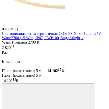
041784(1)
Светодиодная лента герметичная COB-PS-X480-12mm 24V
Warm2700 (15 W/m, IP67, TWP100, 5m) (Arlight, -)
Warm | Тёплый 2700 K
43
2 820
₽/м
В наличии
15
Пакет (полиэтилен) 5 м —
14 102
₽
Пакет (полиэтилен) 5 м
15
14 102
₽