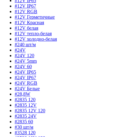
#12V IP65
#12V IP67
#12V RGB
#12V Герметичные
#12V Красная
#12V белая
#12V тепло-белая
#12V холодно-белая
#240 шт/м
#24V
#24V 120
#24V 5mm
#24V 60
#24V IP65
#24V IP67
#24V RGB
#24V Белые
#28,8W
#2835 120
#2835 12V
#2835 12V 120
#2835 24V
#2835 60
#30 шт/м
#3528 120