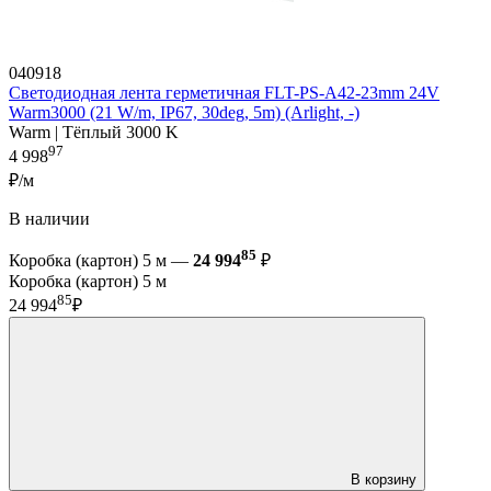
040918
Светодиодная лента герметичная FLT-PS-A42-23mm 24V
Warm3000 (21 W/m, IP67, 30deg, 5m) (Arlight, -)
Warm | Тёплый 3000 K
97
4 998
₽/м
В наличии
85
Коробка (картон) 5 м —
24 994
₽
Коробка (картон) 5 м
85
24 994
₽
В корзину