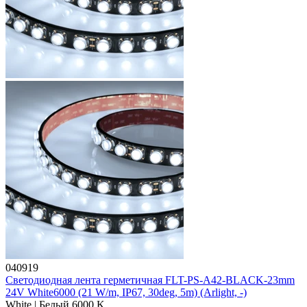
040919
Светодиодная лента герметичная FLT-PS-A42-BLACK-23mm
24V White6000 (21 W/m, IP67, 30deg, 5m) (Arlight, -)
White | Белый 6000 K