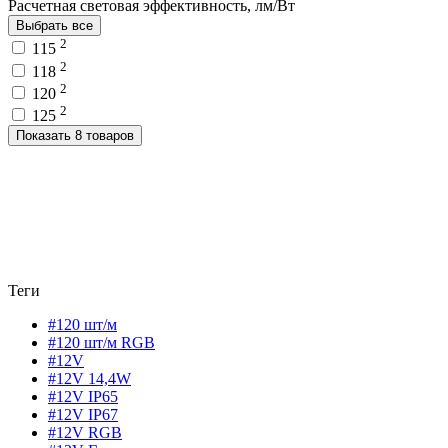
Расчетная световая эффективность, лм/Вт
Выбрать все
2
115
2
118
2
120
2
125
Показать 8 товаров
Теги
#120 шт/м
#120 шт/м RGB
#12V
#12V 14,4W
#12V IP65
#12V IP67
#12V RGB