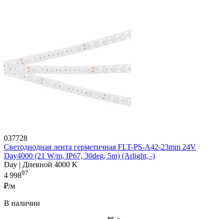
037728
Светодиодная лента герметичная FLT-PS-A42-23mm 24V
Day4000 (21 W/m, IP67, 30deg, 5m) (Arlight, -)
Day | Дневной 4000 K
97
4 998
₽/м
В наличии