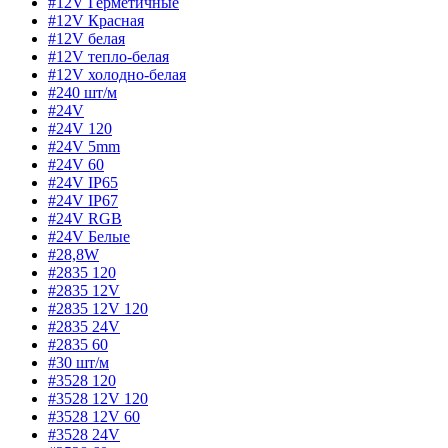
#12V Герметичные
#12V Красная
#12V белая
#12V тепло-белая
#12V холодно-белая
#240 шт/м
#24V
#24V 120
#24V 5mm
#24V 60
#24V IP65
#24V IP67
#24V RGB
#24V Белые
#28,8W
#2835 120
#2835 12V
#2835 12V 120
#2835 24V
#2835 60
#30 шт/м
#3528 120
#3528 12V 120
#3528 12V 60
#3528 24V