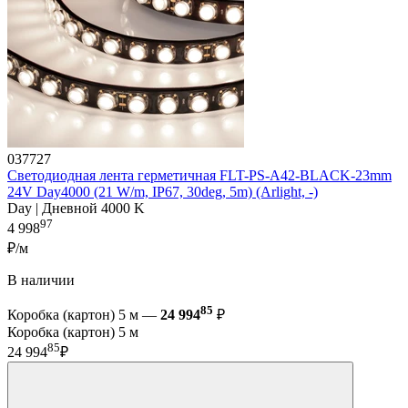
037727
Светодиодная лента герметичная FLT-PS-A42-BLACK-23mm
24V Day4000 (21 W/m, IP67, 30deg, 5m) (Arlight, -)
Day | Дневной 4000 K
97
4 998
₽/м
В наличии
85
Коробка (картон) 5 м —
24 994
₽
Коробка (картон) 5 м
85
24 994
₽