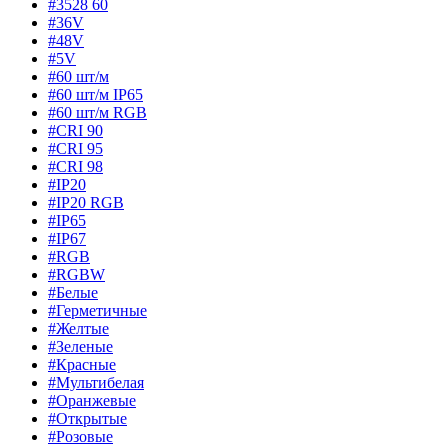
#3528 60
#36V
#48V
#5V
#60 шт/м
#60 шт/м IP65
#60 шт/м RGB
#CRI 90
#CRI 95
#CRI 98
#IP20
#IP20 RGB
#IP65
#IP67
#RGB
#RGBW
#Белые
#Герметичные
#Желтые
#Зеленые
#Красные
#Мультибелая
#Оранжевые
#Открытые
#Розовые