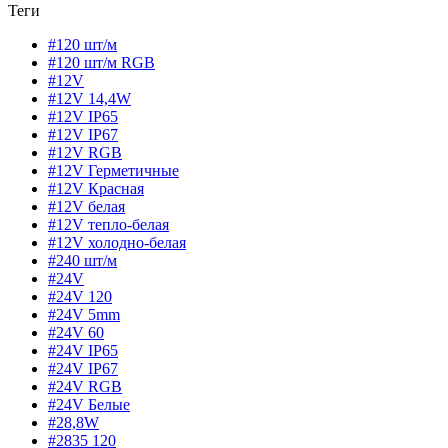
Теги
#120 шт/м
#120 шт/м RGB
#12V
#12V 14,4W
#12V IP65
#12V IP67
#12V RGB
#12V Герметичные
#12V Красная
#12V белая
#12V тепло-белая
#12V холодно-белая
#240 шт/м
#24V
#24V 120
#24V 5mm
#24V 60
#24V IP65
#24V IP67
#24V RGB
#24V Белые
#28,8W
#2835 120