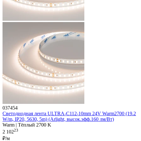
037454
Светодиодная лента ULTRA-C112-10mm 24V Warm2700 (19.2
W/m, IP20, 5630, 5m) (Arlight, высок.эфф.160 лм/Вт)
Warm | Тёплый 2700 K
23
2 102
₽/м