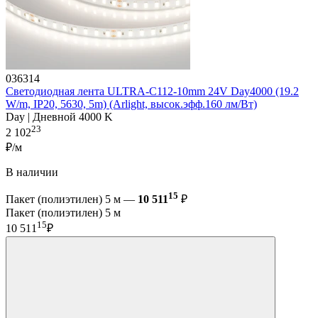
036314
Светодиодная лента ULTRA-C112-10mm 24V Day4000 (19.2
W/m, IP20, 5630, 5m) (Arlight, высок.эфф.160 лм/Вт)
Day | Дневной 4000 K
23
2 102
₽/м
В наличии
15
Пакет (полиэтилен) 5 м —
10 511
₽
Пакет (полиэтилен) 5 м
15
10 511
₽