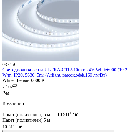
037456
Светодиодная лента ULTRA-C112-10mm 24V White6000 (19.2
W/m, IP20, 5630, 5m) (Arlight, высок.эфф.160 лм/Вт)
White | Белый 6000 K
23
2 102
₽/м
В наличии
15
Пакет (полиэтилен) 5 м —
10 511
₽
Пакет (полиэтилен) 5 м
15
10 511
₽