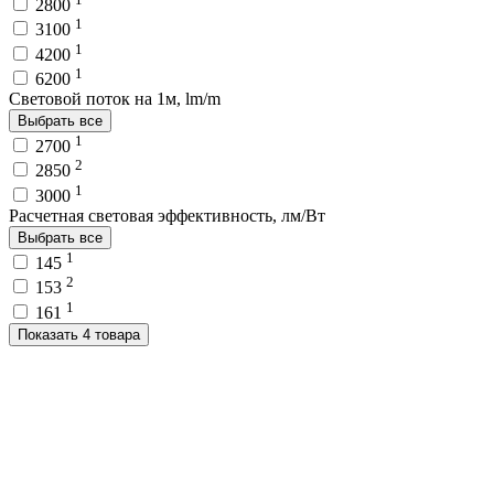
2800
1
3100
1
4200
1
6200
Световой поток на 1м, lm/m
Выбрать все
1
2700
2
2850
1
3000
Расчетная световая эффективность, лм/Вт
Выбрать все
1
145
2
153
1
161
Показать 4 товара