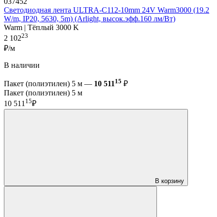
037452
Светодиодная лента ULTRA-C112-10mm 24V Warm3000 (19.2
W/m, IP20, 5630, 5m) (Arlight, высок.эфф.160 лм/Вт)
Warm | Тёплый 3000 K
23
2 102
₽/м
В наличии
15
Пакет (полиэтилен) 5 м —
10 511
₽
Пакет (полиэтилен) 5 м
15
10 511
₽
В корзину