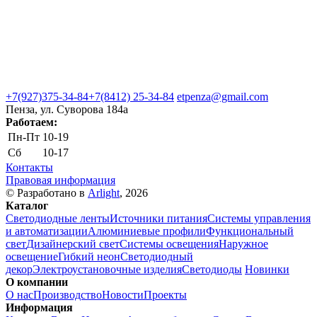
+7(927)375-34-84
+7(8412) 25-34-84
etpenza@gmail.com
Пенза, ул. Cуворова 184а
Работаем:
Пн-Пт
10-19
Сб
10-17
Контакты
Правовая информация
© Разработано в
Arlight
, 2026
Каталог
Светодиодные ленты
Источники питания
Системы управления
и автоматизации
Алюминиевые профили
Функциональный
свет
Дизайнерский свет
Системы освещения
Наружное
освещение
Гибкий неон
Светодиодный
декор
Электроустановочные изделия
Светодиоды
Новинки
О компании
О нас
Производство
Новости
Проекты
Информация