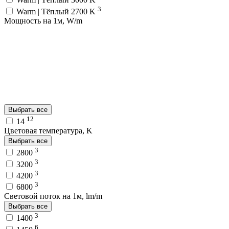
3
Warm | Тёплый 2700 K
Мощность на 1м, W/m
Выбрать все
12
14
Цветовая температура, K
Выбрать все
3
2800
3
3200
3
4200
3
6800
Световой поток на 1м, lm/m
Выбрать все
3
1400
6