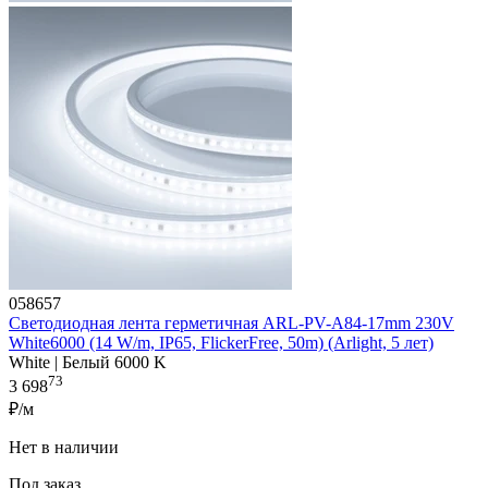
058657
Светодиодная лента герметичная ARL-PV-A84-17mm 230V
White6000 (14 W/m, IP65, FlickerFree, 50m) (Arlight, 5 лет)
White | Белый 6000 K
73
3 698
₽/м
Нет в наличии
Под заказ