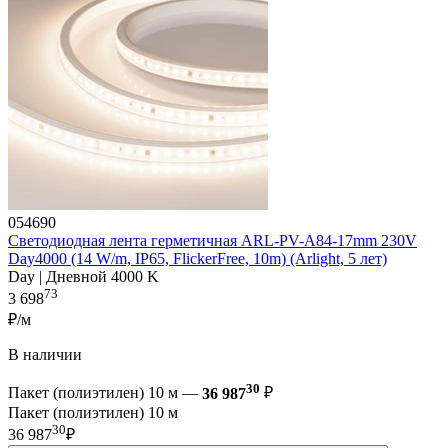
054690
Светодиодная лента герметичная ARL-PV-A84-17mm 230V
Day4000 (14 W/m, IP65, FlickerFree, 10m) (Arlight, 5 лет)
Day | Дневной 4000 K
73
3 698
₽/м
В наличии
30
Пакет (полиэтилен) 10 м —
36 987
₽
Пакет (полиэтилен) 10 м
30
36 987
₽