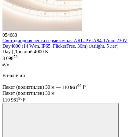
054683
Светодиодная лента герметичная ARL-PV-A84-17mm 230V
Day4000 (14 W/m, IP65, FlickerFree, 30m) (Arlight, 5 лет)
Day | Дневной 4000 K
73
3 698
₽/м
В наличии
90
Пакет (полиэтилен) 30 м —
110 961
₽
Пакет (полиэтилен) 30 м
90
110 961
₽