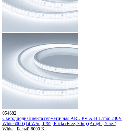
054682
Светодиодная лента герметичная ARL-PV-A84-17mm 230V
White6000 (14 W/m, IP65, FlickerFree, 30m) (Arlight, 5 лет)
White | Белый 6000 K