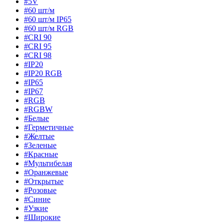
#5V
#60 шт/м
#60 шт/м IP65
#60 шт/м RGB
#CRI 90
#CRI 95
#CRI 98
#IP20
#IP20 RGB
#IP65
#IP67
#RGB
#RGBW
#Белые
#Герметичные
#Желтые
#Зеленые
#Красные
#Мультибелая
#Оранжевые
#Открытые
#Розовые
#Синие
#Узкие
#Широкие