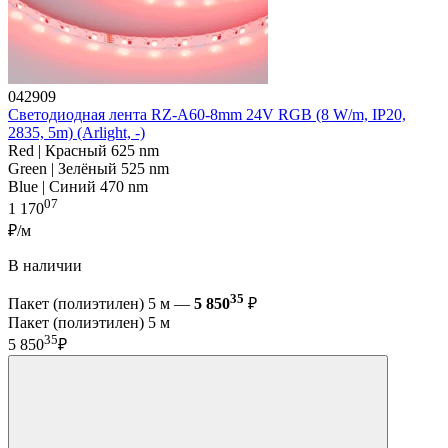
042909
Светодиодная лента RZ-A60-8mm 24V RGB (8 W/m, IP20,
2835, 5m) (Arlight, -)
Red | Красный 625 nm
Green | Зелёный 525 nm
Blue | Синий 470 nm
07
1 170
₽/м
В наличии
35
Пакет (полиэтилен) 5 м —
5 850
₽
Пакет (полиэтилен) 5 м
35
5 850
₽