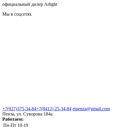
официальный дилер Arlight
Мы в соцсетях
+7(927)375-34-84
+7(8412) 25-34-84
etpenza@gmail.com
Пенза, ул. Cуворова 184а
Работаем:
Пн-Пт
10-19