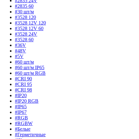
#2835 24V
#2835 60
#30 шт/м
#3528 120
#3528 12V 120
#3528 12V 60
#3528 24V
#3528 60
#36V
#48V
#5V
#60 шт/м
#60 шт/м IP65
#60 шт/м RGB
#CRI 90
#CRI 95
#CRI 98
#IP20
#IP20 RGB
#IP65
#IP67
#RGB
#RGBW
#Белые
#Герметичные