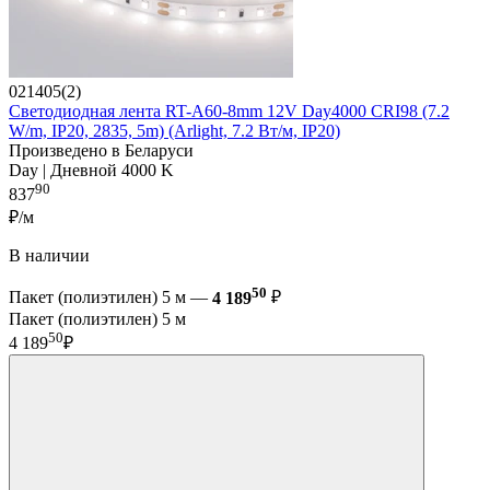
021405(2)
Светодиодная лента RT-A60-8mm 12V Day4000 CRI98 (7.2
W/m, IP20, 2835, 5m) (Arlight, 7.2 Вт/м, IP20)
Произведено в Беларуси
Day | Дневной 4000 K
90
837
₽/м
В наличии
50
Пакет (полиэтилен) 5 м —
4 189
₽
Пакет (полиэтилен) 5 м
50
4 189
₽