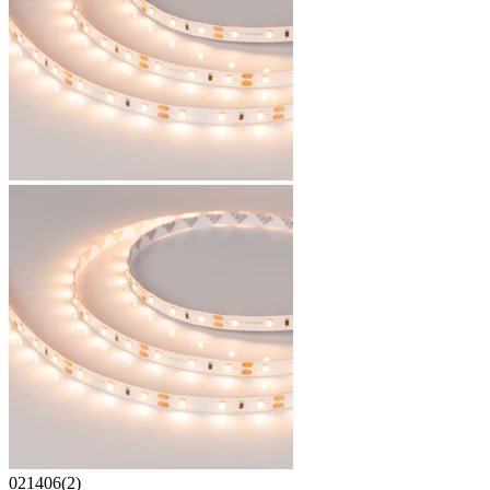
021406(2)