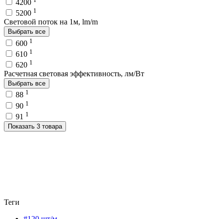
4200
1
5200
Световой поток на 1м, lm/m
Выбрать все
1
600
1
610
1
620
Расчетная световая эффективность, лм/Вт
Выбрать все
1
88
1
90
1
91
Показать 3 товара
Теги
#120 шт/м