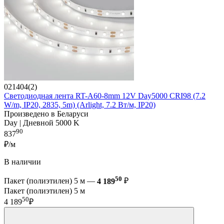
021404(2)
Светодиодная лента RT-A60-8mm 12V Day5000 CRI98 (7.2
W/m, IP20, 2835, 5m) (Arlight, 7.2 Вт/м, IP20)
Произведено в Беларуси
Day | Дневной 5000 K
90
837
₽/м
В наличии
50
Пакет (полиэтилен) 5 м —
4 189
₽
Пакет (полиэтилен) 5 м
50
4 189
₽