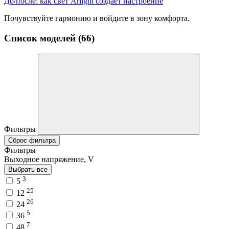
До/после: как свет Arlight создает настроение
Почувствуйте гармонию и войдите в зону комфорта.
Список моделей (66)
Фильтры
Сброс фильтра
Фильтры
Выходное напряжение, V
Выбрать все
3
5
25
12
26
24
5
36
7
48