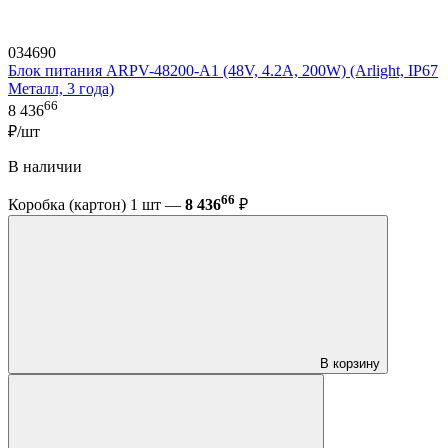
034690
Блок питания ARPV-48200-A1 (48V, 4.2A, 200W) (Arlight, IP67
Металл, 3 года)
66
8 436
₽/шт
В наличии
66
Коробка (картон) 1 шт —
8 436
₽
В корзину