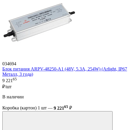
034694
Блок питания ARPV-48250-A1 (48V, 5.3A, 254W) (Arlight, IP67
Металл, 3 года)
65
9 221
₽/шт
В наличии
65
Коробка (картон) 1 шт —
9 221
₽