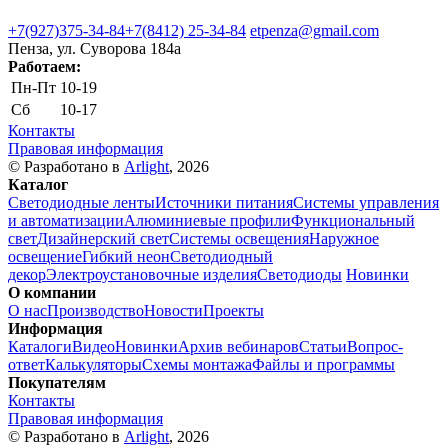
+7(927)375-34-84
+7(8412) 25-34-84
etpenza@gmail.com
Пенза, ул. Cуворова 184а
Работаем:
Пн-Пт
10-19
Сб
10-17
Контакты
Правовая информация
© Разработано в
Arlight
, 2026
Каталог
Светодиодные ленты
Источники питания
Системы управления
и автоматизации
Алюминиевые профили
Функциональный
свет
Дизайнерский свет
Системы освещения
Наружное
освещение
Гибкий неон
Светодиодный
декор
Электроустановочные изделия
Светодиоды
Новинки
О компании
О нас
Производство
Новости
Проекты
Информация
Каталоги
Видео
Новинки
Архив вебинаров
Статьи
Вопрос-
ответ
Калькуляторы
Схемы монтажа
Файлы и программы
Покупателям
Контакты
Правовая информация
© Разработано в
Arlight
, 2026