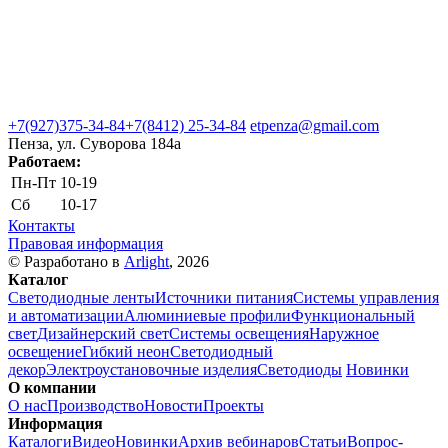
+7(927)375-34-84
+7(8412) 25-34-84
etpenza@gmail.com
Пенза, ул. Cуворова 184а
Работаем:
Пн-Пт
10-19
Сб
10-17
Контакты
Правовая информация
© Разработано в
Arlight
, 2026
Каталог
Светодиодные ленты
Источники питания
Системы управления
и автоматизации
Алюминиевые профили
Функциональный
свет
Дизайнерский свет
Системы освещения
Наружное
освещение
Гибкий неон
Светодиодный
декор
Электроустановочные изделия
Светодиоды
Новинки
О компании
О нас
Производство
Новости
Проекты
Информация
Каталоги
Видео
Новинки
Архив вебинаров
Статьи
Вопрос-