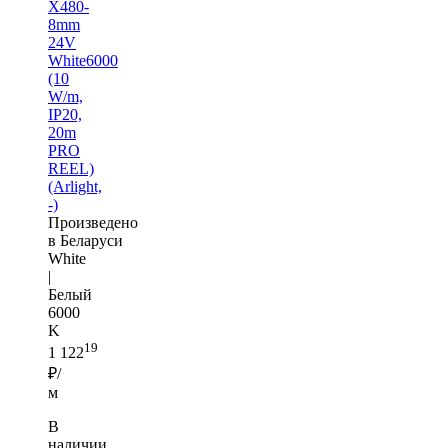
X480-
8mm
24V
White6000
(10
W/m,
IP20,
20m
PRO
REEL)
(Arlight,
-)
Произведено
в Беларуси
White
|
Белый
6000
K
19
1 122
₽/
м
В
наличии