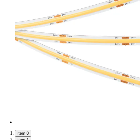
item 0
item 1