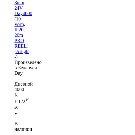
8mm
24V
Day4000
(10
W/m,
IP20,
20m
PRO
REEL)
(Arlight,
-)
Произведено
в Беларуси
Day
|
Дневной
4000
K
19
1 122
₽/
м
В
наличии