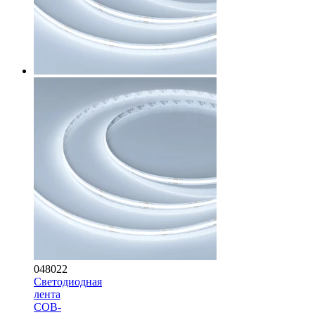
048022
Светодиодная
лента
COB-