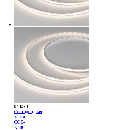
048023
Светодиодная
лента
COB-
X480-