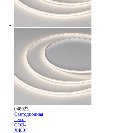
048023
Светодиодная
лента
COB-
X480-