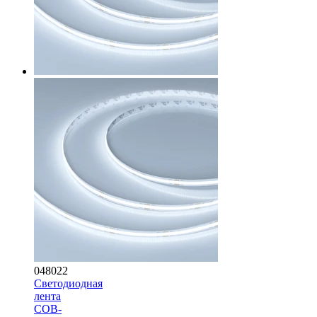
048022
Светодиодная
лента
COB-