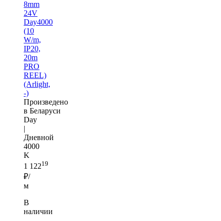
8mm
24V
Day4000
(10
W/m,
IP20,
20m
PRO
REEL)
(Arlight,
-)
Произведено
в Беларуси
Day
|
Дневной
4000
K
19
1 122
₽/
м
В
наличии