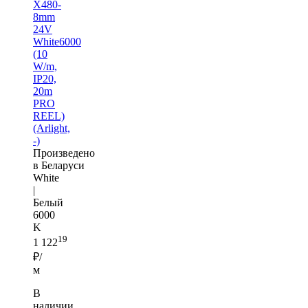
X480-
8mm
24V
White6000
(10
W/m,
IP20,
20m
PRO
REEL)
(Arlight,
-)
Произведено
в Беларуси
White
|
Белый
6000
K
19
1 122
₽/
м
В
наличии