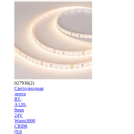
027936(2)
Светодиодная
лента
RT-
A120-
8mm
24V
Warm3000
CRI98
(9.6