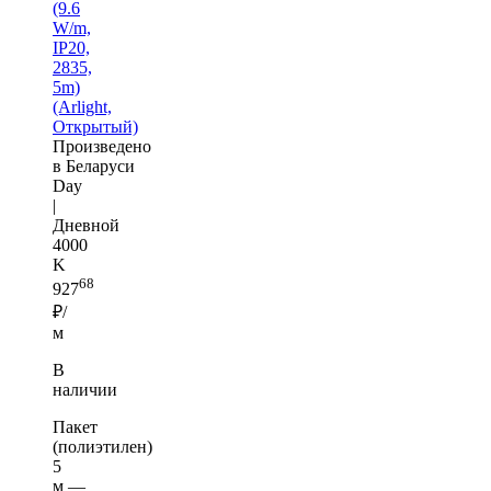
(9.6
W/m,
IP20,
2835,
5m)
(Arlight,
Открытый)
Произведено
в Беларуси
Day
|
Дневной
4000
K
68
927
₽/
м
В
наличии
Пакет
(полиэтилен)
5
м —