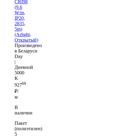
CRI98
(9.6
W/m,
IP20,
2835,
5m)
(Arlight,
Открытый)
Произведено
в Беларуси
Day
|
Дневной
5000
K
68
927
₽/
м
В
наличии
Пакет
(полиэтилен)
5