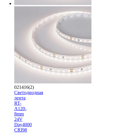
021416(2)
Светодиодная
лента
RT-
A120-
8mm
24V
Day4000
CRI98