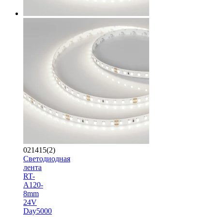
021415(2)
Светодиодная
лента
RT-
A120-
8mm
24V
Day5000