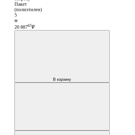
Пакет
(полиэтилен)
5
м
65
20 887
₽
В корзину