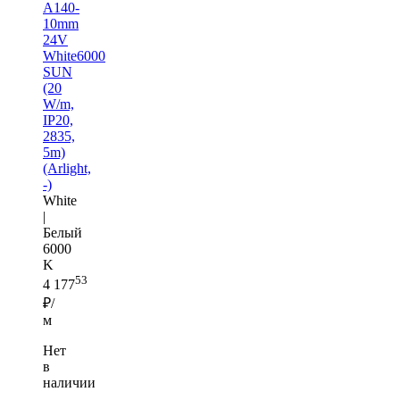
A140-
10mm
24V
White6000
SUN
(20
W/m,
IP20,
2835,
5m)
(Arlight,
-)
White
|
Белый
6000
K
53
4 177
₽/
м
Нет
в
наличии