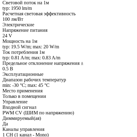
Световой поток на 1м
typ: 1950 lm/m
Расчетная световая эффективность
100 лм/Вт
Электрические
Напряжение питания
24 V
Мощность на 1м
typ: 19.5 W/m; max: 20 W/m
Ток потребления 1м
typ: 0.81 A/m; max: 0.83 A/m
Предельное отклонение напряжения ±
0.5 В
Эксплуатационные
Диапазон рабочих температур
min: -30 °C; max: 45 °C
Место применения
Только в помещении
Управление
Входной сигнал
PWM СV (ШИМ по напряжению)
Диммируемый(ая)
Да
Каналы управления
1 CH (1 канал - Mono)