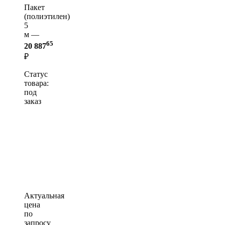
Пакет
(полиэтилен)
5
м —
65
20 887
₽
Статус
товара:
под
заказ
Актуальная
цена
по
запросу