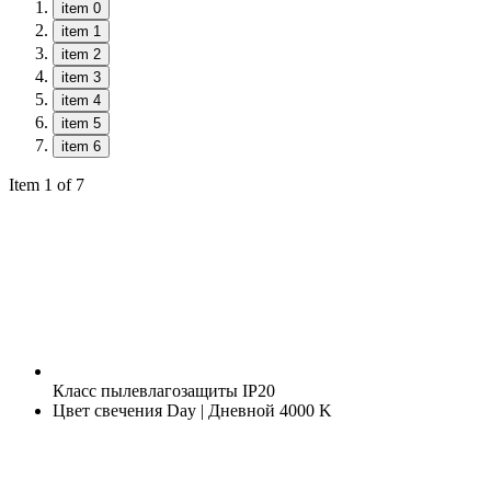
item 0
item 1
item 2
item 3
item 4
item 5
item 6
Item 1 of 7
Класс пылевлагозащиты
IP20
Цвет свечения
Day | Дневной 4000 K