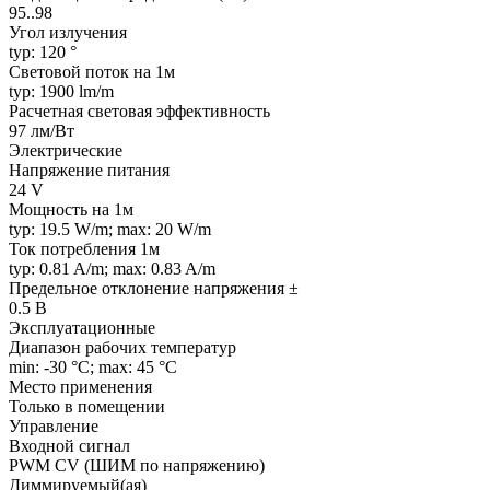
95..98
Угол излучения
typ: 120 °
Световой поток на 1м
typ: 1900 lm/m
Расчетная световая эффективность
97 лм/Вт
Электрические
Напряжение питания
24 V
Мощность на 1м
typ: 19.5 W/m; max: 20 W/m
Ток потребления 1м
typ: 0.81 A/m; max: 0.83 A/m
Предельное отклонение напряжения ±
0.5 В
Эксплуатационные
Диапазон рабочих температур
min: -30 °C; max: 45 °C
Место применения
Только в помещении
Управление
Входной сигнал
PWM СV (ШИМ по напряжению)
Диммируемый(ая)