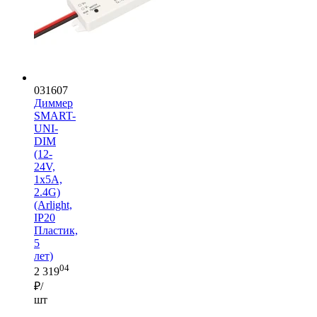
031607
Диммер
SMART-
UNI-
DIM
(12-
24V,
1x5A,
2.4G)
(Arlight,
IP20
Пластик,
5
лет)
04
2 319
₽/
шт