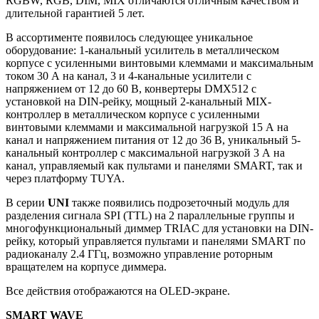
RGBW, RGB, DIM, MIX отличаются отличным качеством и
длительной гарантией 5 лет.
В ассортименте появилось следующее уникальное
оборудование: 1-канальный усилитель в металлическом
корпусе с усиленными винтовыми клеммами и максимальным
током 30 А на канал, 3 и 4-канальные усилители с
напряжением от 12 до 60 В, конвертеры DMX512 с
установкой на DIN-рейку, мощный 2-канальный MIX-
контроллер в металлическом корпусе с усиленными
винтовыми клеммами и максимальной нагрузкой 15 А на
канал и напряжением питания от 12 до 36 В, уникальный 5-
канальный контроллер с максимальной нагрузкой 3 А на
канал, управляемый как пультами и панелями SMART, так и
через платформу TUYA.
В серии
UNI
также появились подрозеточный модуль для
разделения сигнала SPI (TTL) на 2 параллельные группы и
многофункциональный диммер TRIAC для установки на DIN-
рейку, который управляется пультами и панелями SMART по
радиоканалу 2.4 ГГц, возможно управление роторным
вращателем на корпусе диммера.
Все действия отображаются на OLED-экране.
SMART WAVE