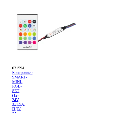
031594
Контроллер
SMART-
MINI-
RGB-
SET
(12-
24V,
3x1.5A,
ПДУ