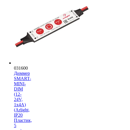
031600
Диммер
SMART-
MINI-
DIM
(12-
24V,
1x4A)
(Arlight,
IP20
Пластик,
5