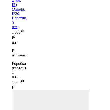
24кн,
IR)
(Arlight,
IP20
Пластик,
5
лет)
40
1 533
₽/
шт
В
наличии
Коробка
(картон)
1
шт —
40
1 533
₽