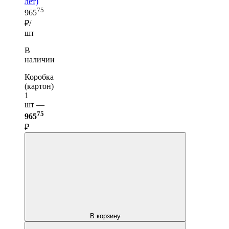
лет)
75
965
₽/
шт
В
наличии
Коробка
(картон)
1
шт —
75
965
₽
В корзину