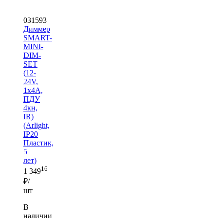
031593
Диммер
SMART-
MINI-
DIM-
SET
(12-
24V,
1x4A,
ПДУ
4кн,
IR)
(Arlight,
IP20
Пластик,
5
лет)
16
1 349
₽/
шт
В
наличии