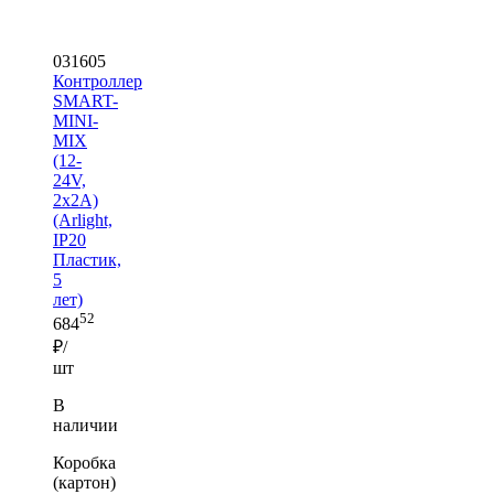
031605
Контроллер
SMART-
MINI-
MIX
(12-
24V,
2x2A)
(Arlight,
IP20
Пластик,
5
лет)
52
684
₽/
шт
В
наличии
Коробка
(картон)