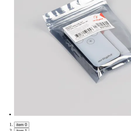
item 0
item 1