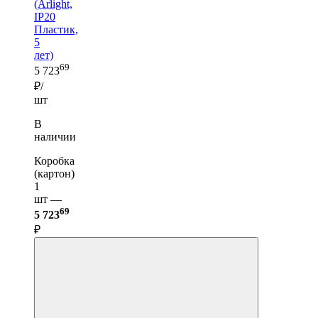
(Arlight,
IP20
Пластик,
5
лет)
69
5 723
₽/
шт
В
наличии
Коробка
(картон)
1
шт —
69
5 723
₽