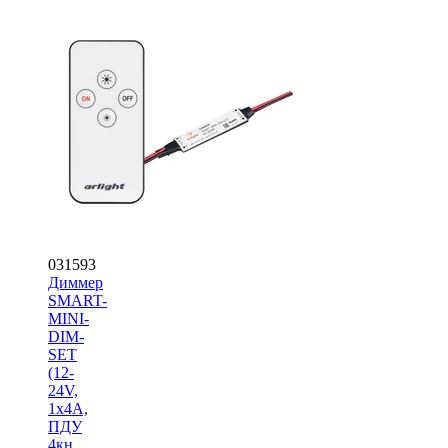
031593
Диммер
SMART-
MINI-
DIM-
SET
(12-
24V,
1x4A,
ПДУ
4кн,