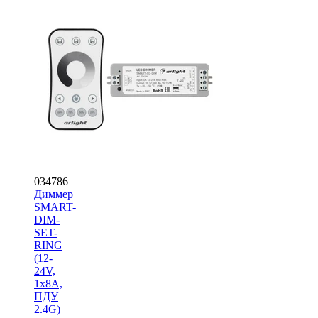
034786
Диммер
SMART-
DIM-
SET-
RING
(12-
24V,
1x8A,
ПДУ
2.4G)