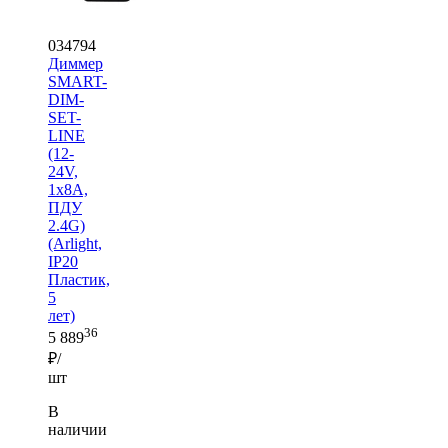
034794
Диммер
SMART-
DIM-
SET-
LINE
(12-
24V,
1x8A,
ПДУ
2.4G)
(Arlight,
IP20
Пластик,
5
лет)
36
5 889
₽/
шт
В
наличии