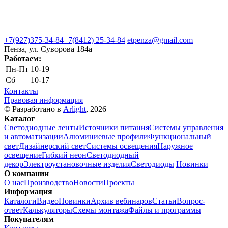
+7(927)375-34-84
+7(8412) 25-34-84
etpenza@gmail.com
Пенза, ул. Cуворова 184а
Работаем:
Пн-Пт
10-19
Сб
10-17
Контакты
Правовая информация
© Разработано в
Arlight
, 2026
Каталог
Светодиодные ленты
Источники питания
Системы управления
и автоматизации
Алюминиевые профили
Функциональный
свет
Дизайнерский свет
Системы освещения
Наружное
освещение
Гибкий неон
Светодиодный
декор
Электроустановочные изделия
Светодиоды
Новинки
О компании
О нас
Производство
Новости
Проекты
Информация
Каталоги
Видео
Новинки
Архив вебинаров
Статьи
Вопрос-
ответ
Калькуляторы
Схемы монтажа
Файлы и программы
Покупателям