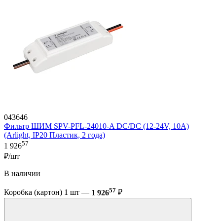
043646
Фильтр ШИМ SPV-PFL-24010-A DC/DC (12-24V, 10A)
(Arlight, IP20 Пластик, 2 года)
57
1 926
₽/шт
В наличии
57
Коробка (картон) 1 шт —
1 926
₽