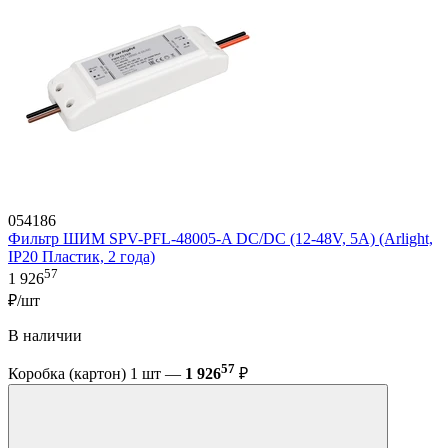
054186
Фильтр ШИМ SPV-PFL-48005-A DC/DC (12-48V, 5A) (Arlight,
IP20 Пластик, 2 года)
57
1 926
₽/шт
В наличии
57
Коробка (картон) 1 шт —
1 926
₽