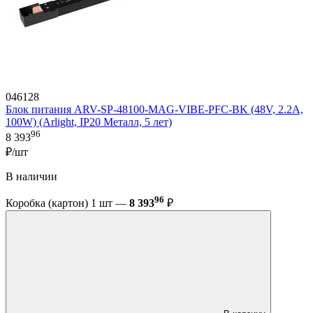
046128
Блок питания ARV-SP-48100-MAG-VIBE-PFC-BK (48V, 2.2A,
100W) (Arlight, IP20 Металл, 5 лет)
96
8 393
₽/шт
В наличии
96
Коробка (картон) 1 шт —
8 393
₽