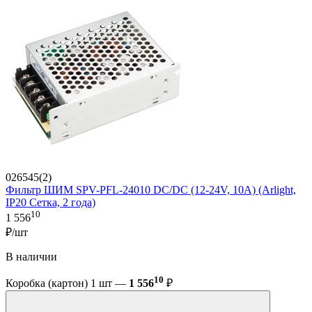
026545(2)
Фильтр ШИМ SPV-PFL-24010 DC/DC (12-24V, 10A) (Arlight,
IP20 Сетка, 2 года)
10
1 556
₽/шт
В наличии
10
Коробка (картон) 1 шт —
1 556
₽