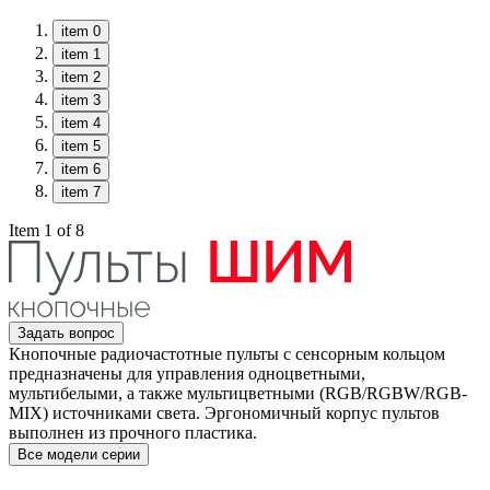
item 0
item 1
item 2
item 3
item 4
item 5
item 6
item 7
Item 1 of 8
Задать вопрос
Кнопочные радиочастотные пульты с сенсорным кольцом
предназначены для управления одноцветными,
мультибелыми, а также мультицветными (RGB/RGBW/RGB-
MIX) источниками света. Эргономичный корпус пультов
выполнен из прочного пластика.
Все модели серии