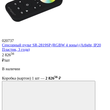
020737
Сенсорный пульт SR-2819SP (RGBW 4 зоны) (Arlight, IP20
Пластик, 3 года)
56
2 826
₽/шт
В наличии
56
Коробка (картон) 1 шт —
2 826
₽