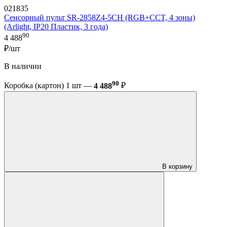
021835
Сенсорный пульт SR-2858Z4-5CH (RGB+CCT, 4 зоны)
(Arlight, IP20 Пластик, 3 года)
90
4 488
₽/шт
В наличии
90
Коробка (картон) 1 шт —
4 488
₽
В корзину