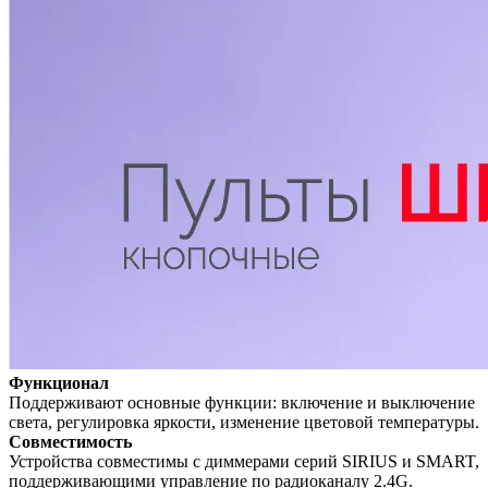
Функционал
Поддерживают основные функции: включение и выключение
света, регулировка яркости, изменение цветовой температуры.
Совместимость
Устройства совместимы с диммерами серий SIRIUS и SMART,
поддерживающими управление по радиоканалу 2.4G.