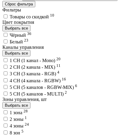
Сброс фильтра
Фильтры
10
Товары со скидкой
Цвет покрытия
Выбрать все
36
Чёрный
23
Белый
Каналы управления
Выбрать все
20
1 CH (1 канал - Mono)
11
2 CH (2 канала - MIX)
4
3 CH (3 канала - RGB)
16
4 CH (4 канала - RGBW)
6
5 CH (5 каналов - RGBW-MIX)
2
5 CH (5 каналов - MULTI)
Зоны управления, шт
Выбрать все
28
1 зона
1
2 зоны
24
4 зоны
5
8 зон