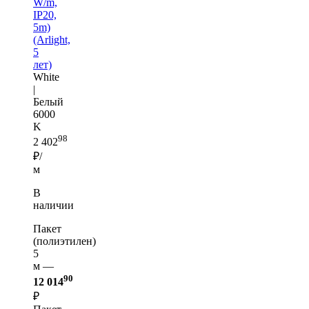
W/m,
IP20,
5m)
(Arlight,
5
лет)
White
|
Белый
6000
K
98
2 402
₽/
м
В
наличии
Пакет
(полиэтилен)
5
м —
90
12 014
₽