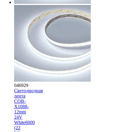
046929
Светодиодная
лента
COB-
X1088-
12mm
24V
White6000
(22