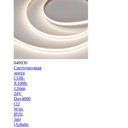
046930
Светодиодная
лента
COB-
X1088-
12mm
24V
Day4000
(22
W/m,
IP20,
5m)
(Arlight,