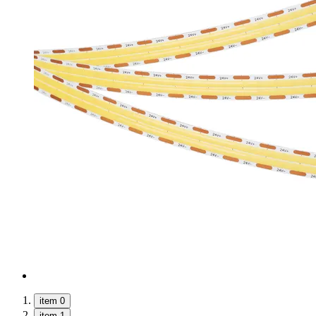
item 0
item 1