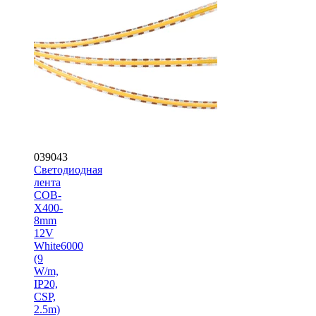
039043
Светодиодная
лента
COB-
X400-
8mm
12V
White6000
(9
W/m,
IP20,
CSP,
2.5m)