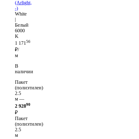
(Arlight,
-)
White
|
Белый
6000
K
56
1 171
₽/
м
В
наличии
Пакет
(полиэтилен)
2.5
м —
90
2 928
₽
Пакет
(полиэтилен)
2.5
м