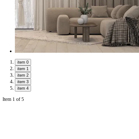
item 0
item 1
item 2
item 3
item 4
Item 1 of 5