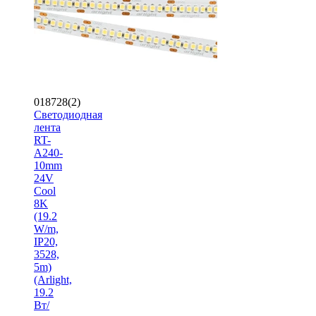
018728(2)
Светодиодная
лента
RT-
A240-
10mm
24V
Cool
8K
(19.2
W/m,
IP20,
3528,
5m)
(Arlight,
19.2
Вт/