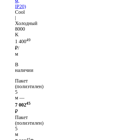
м,
IP20)
Cool
|
Холодный
8000
K
49
1 400
₽/
м
В
наличии
Пакет
(полиэтилен)
5
м —
45
7 002
₽
Пакет
(полиэтилен)
5
м
45