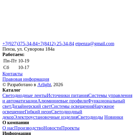
+7(927)375-34-84
+7(8412) 25-34-84
etpenza@gmail.com
Пенза, ул. Cуворова 184а
Работаем:
Пн-Пт
10-19
Сб
10-17
Контакты
Правовая информация
© Разработано в
Arlight
, 2026
Каталог
Светодиодные ленты
Источники питания
Системы управления
и автоматизации
Алюминиевые профили
Функциональный
свет
Дизайнерский свет
Системы освещения
Наружное
освещение
Гибкий неон
Светодиодный
декор
Электроустановочные изделия
Светодиоды
Новинки
О компании
О нас
Производство
Новости
Проекты
Информация