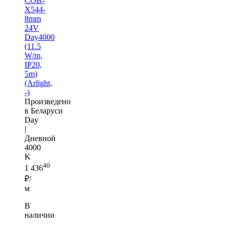
COB-
X544-
8mm
24V
Day4000
(11.5
W/m,
IP20,
5m)
(Arlight,
-)
Произведено
в Беларуси
Day
|
Дневной
4000
K
40
1 436
₽/
м
В
наличии