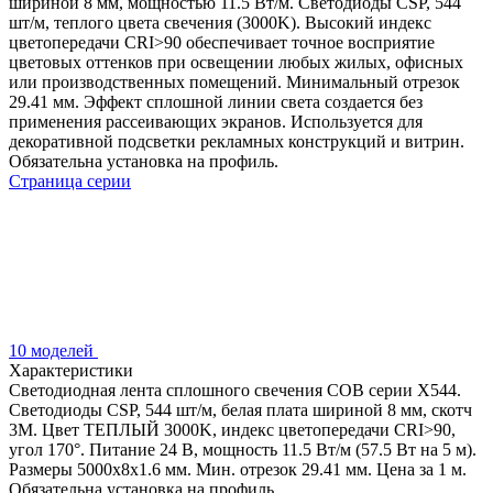
шириной 8 мм, мощностью 11.5 Вт/м. Светодиоды CSP, 544
шт/м, теплого цвета свечения (3000K). Высокий индекс
цветопередачи CRI>90 обеспечивает точное восприятие
цветовых оттенков при освещении любых жилых, офисных
или производственных помещений. Минимальный отрезок
29.41 мм. Эффект сплошной линии света создается без
применения рассеивающих экранов. Используется для
декоративной подсветки рекламных конструкций и витрин.
Обязательна установка на профиль.
Страница серии
10 моделей
Характеристики
Светодиодная лента сплошного свечения COB серии X544.
Светодиоды CSP, 544 шт/м, белая плата шириной 8 мм, скотч
3M. Цвет ТЕПЛЫЙ 3000K, индекс цветопередачи CRI>90,
угол 170°. Питание 24 В, мощность 11.5 Вт/м (57.5 Вт на 5 м).
Размеры 5000x8x1.6 мм. Мин. отрезок 29.41 мм. Цена за 1 м.
Обязательна установка на профиль.