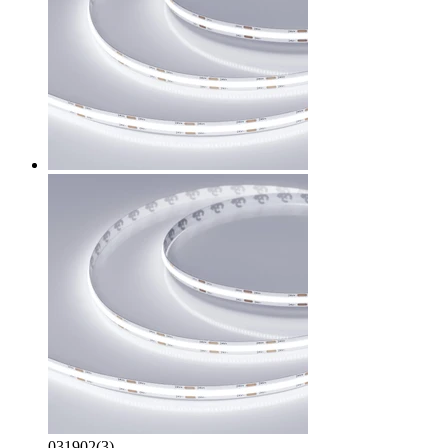
031902(3)