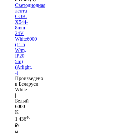
Светодиодная
лента
COB-
X544-
8mm
24V
White6000
(11.5
W/m,
IP20,
5m)
(Arlight,
-)
Произведено
в Беларуси
White
|
Белый
6000
K
40
1 436
₽/
м