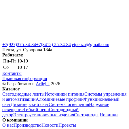
+7(927)375-34-84
+7(8412) 25-34-84
etpenza@gmail.com
Пенза, ул. Cуворова 184а
Работаем:
Пн-Пт
10-19
Сб
10-17
Контакты
Правовая информация
© Разработано в
Arlight
, 2026
Каталог
Светодиодные ленты
Источники питания
Системы управления
и автоматизации
Алюминиевые профили
Функциональный
свет
Дизайнерский свет
Системы освещения
Наружное
освещение
Гибкий неон
Светодиодный
декор
Электроустановочные изделия
Светодиоды
Новинки
О компании
О нас
Производство
Новости
Проекты