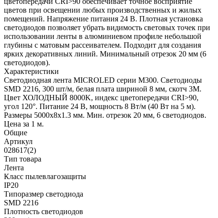
цветопередачи CRI>90 обеспечивает точное восприятие
цветов при освещении любых производственных и жилых
помещений. Напряжение питания 24 В. Плотная установка
светодиодов позволяет убрать видимость световых точек при
использовании ленты в алюминиевом профиле небольшой
глубины с матовым рассеивателем. Подходит для создания
ярких декоративных линий. Минимальный отрезок 20 мм (6
светодиодов).
Характеристики
Светодиодная лента MICROLED серии M300. Светодиоды
SMD 2216, 300 шт/м, белая плата шириной 8 мм, скотч 3M.
Цвет ХОЛОДНЫЙ 8000K, индекс цветопередачи CRI>90,
угол 120°. Питание 24 В, мощность 8 Вт/м (40 Вт на 5 м).
Размеры 5000x8x1.3 мм. Мин. отрезок 20 мм, 6 светодиодов.
Цена за 1 м.
Общие
Артикул
028617(2)
Тип товара
Лента
Класс пылевлагозащиты
IP20
Типоразмер светодиода
SMD 2216
Плотность светодиодов