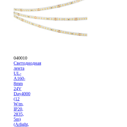
040010
Светодиодная
лента
UL-
A160-
8mm
24V
Day4000
(12
W/m,
IP20,
2835,
5m)
(Arlight,