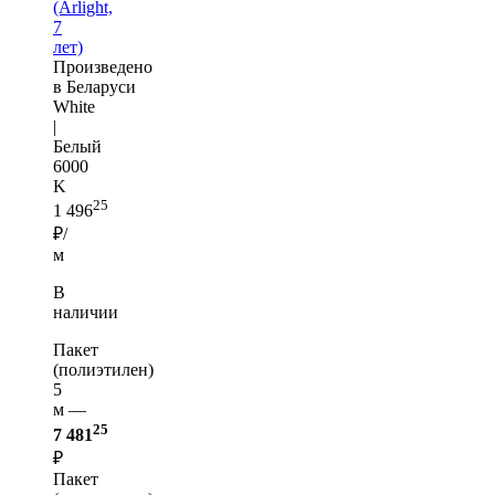
(Arlight,
7
лет)
Произведено
в Беларуси
White
|
Белый
6000
K
25
1 496
₽/
м
В
наличии
Пакет
(полиэтилен)
5
м —
25
7 481
₽
Пакет