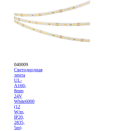
040009
Светодиодная
лента
UL-
A160-
8mm
24V
White6000
(12
W/m,
IP20,
2835,
5m)