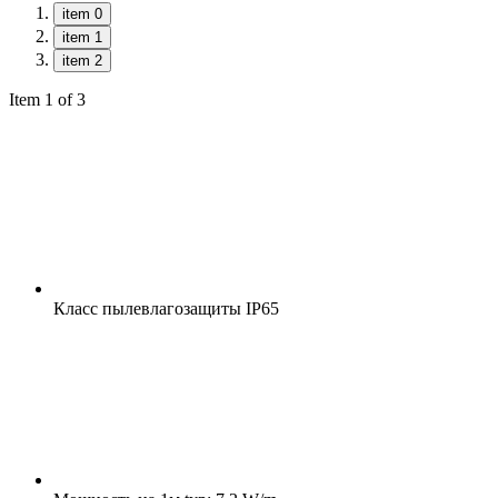
item 0
item 1
item 2
Item 1 of 3
Класс пылевлагозащиты
IP65