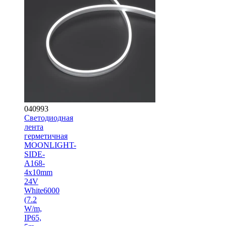
040993
Светодиодная
лента
герметичная
MOONLIGHT-
SIDE-
A168-
4x10mm
24V
White6000
(7.2
W/m,
IP65,