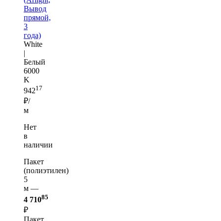
Вывод
прямой,
3
года)
White
|
Белый
6000
K
17
942
₽/
м
Нет
в
наличии
Пакет
(полиэтилен)
5
м —
85
4 710
₽
Пакет