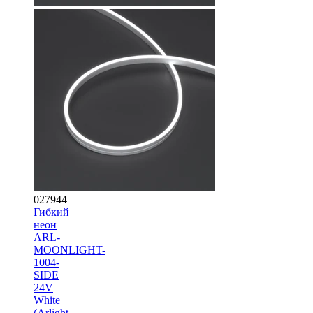
027944
Гибкий
неон
ARL-
MOONLIGHT-
1004-
SIDE
24V
White
(Arlight,