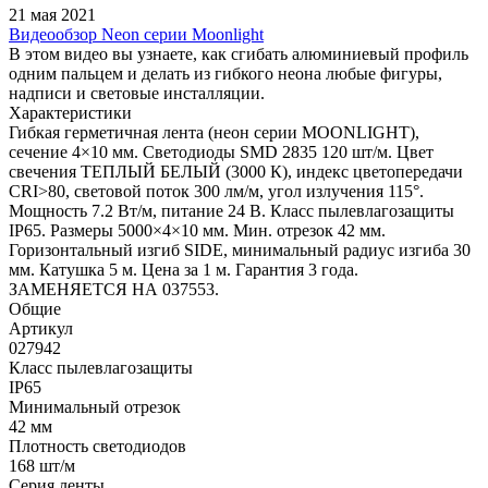
21 мая 2021
Видеообзор Neon серии Moonlight
В этом видео вы узнаете, как сгибать алюминиевый профиль
одним пальцем и делать из гибкого неона любые фигуры,
надписи и световые инсталляции.
Характеристики
Гибкая герметичная лента (неон серии MOONLIGHT),
сечение 4×10 мм. Светодиоды SMD 2835 120 шт/м. Цвет
свечения ТЕПЛЫЙ БЕЛЫЙ (3000 К), индекс цветопередачи
CRI>80, световой поток 300 лм/м, угол излучения 115°.
Мощность 7.2 Вт/м, питание 24 В. Класс пылевлагозащиты
IP65. Размеры 5000×4×10 мм. Мин. отрезок 42 мм.
Горизонтальный изгиб SIDE, минимальный радиус изгиба 30
мм. Катушка 5 м. Цена за 1 м. Гарантия 3 года.
ЗАМЕНЯЕТСЯ НА 037553.
Общие
Артикул
027942
Класс пылевлагозащиты
IP65
Минимальный отрезок
42 мм
Плотность светодиодов
168 шт/м
Серия ленты