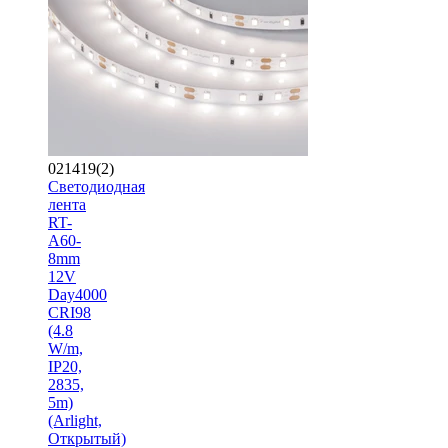
021419(2)
Светодиодная
лента
RT-
A60-
8mm
12V
Day4000
CRI98
(4.8
W/m,
IP20,
2835,
5m)
(Arlight,
Открытый)