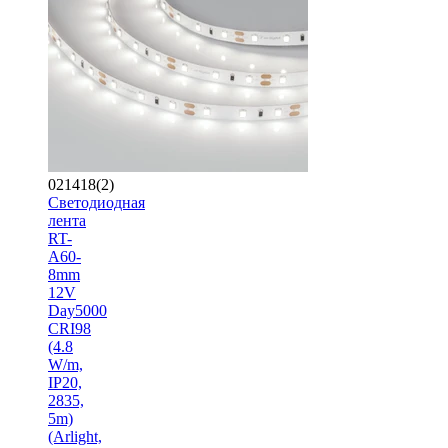
021418(2)
Светодиодная
лента
RT-
A60-
8mm
12V
Day5000
CRI98
(4.8
W/m,
IP20,
2835,
5m)
(Arlight,