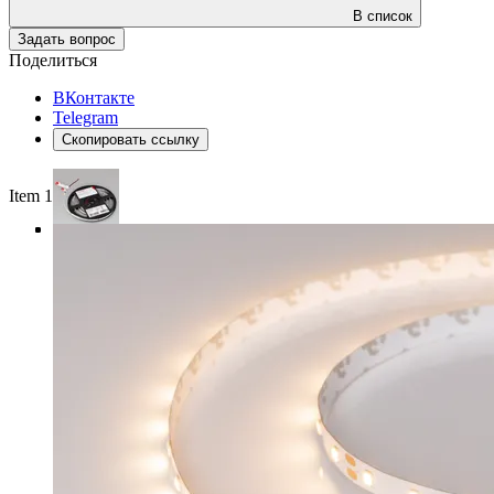
В список
Задать вопрос
Поделиться
ВКонтакте
Telegram
Скопировать ссылку
Item 1 of 4