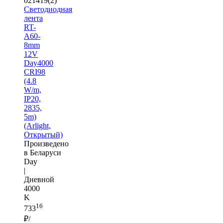
021419(2)
Светодиодная
лента
RT-
A60-
8mm
12V
Day4000
CRI98
(4.8
W/m,
IP20,
2835,
5m)
(Arlight,
Открытый)
Произведено
в Беларуси
Day
|
Дневной
4000
K
16
733
₽/