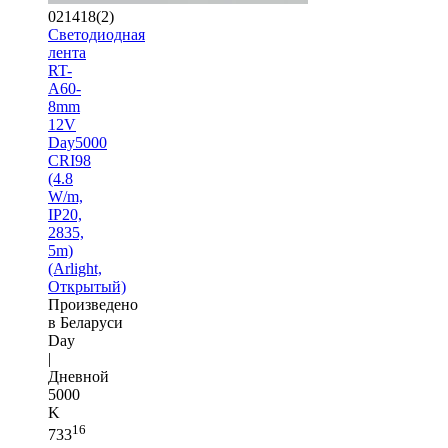
021418(2)
Светодиодная
лента
RT-
A60-
8mm
12V
Day5000
CRI98
(4.8
W/m,
IP20,
2835,
5m)
(Arlight,
Открытый)
Произведено
в Беларуси
Day
|
Дневной
5000
K
16
733