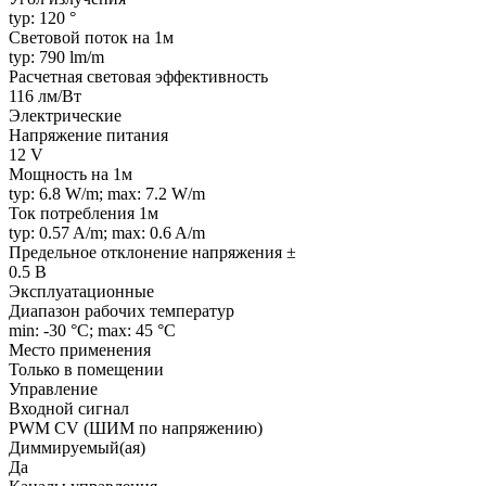
typ: 120 °
Световой поток на 1м
typ: 790 lm/m
Расчетная световая эффективность
116 лм/Вт
Электрические
Напряжение питания
12 V
Мощность на 1м
typ: 6.8 W/m; max: 7.2 W/m
Ток потребления 1м
typ: 0.57 A/m; max: 0.6 A/m
Предельное отклонение напряжения ±
0.5 В
Эксплуатационные
Диапазон рабочих температур
min: -30 °C; max: 45 °C
Место применения
Только в помещении
Управление
Входной сигнал
PWM СV (ШИМ по напряжению)
Диммируемый(ая)
Да