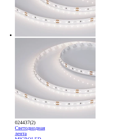
024437(2)
Светодиодная
лента