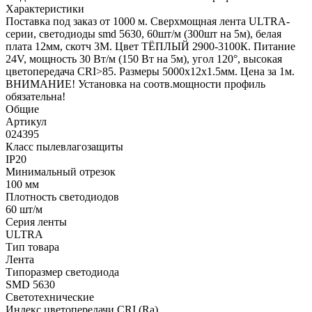
Характеристики
Поставка под заказ от 1000 м. Сверхмощная лента ULTRA-
серии, светодиоды smd 5630, 60шт/м (300шт на 5м), белая
плата 12мм, скотч 3М. Цвет ТЁПЛЫЙ 2900-3100К. Питание
24V, мощность 30 Вт/м (150 Вт на 5м), угол 120°, высокая
цветопередача CRI>85. Размеры 5000х12х1.5мм. Цена за 1м.
ВНИМАНИЕ! Установка на соотв.мощности профиль
обязательна!
Общие
Артикул
024395
Класс пылевлагозащиты
IP20
Минимальный отрезок
100 мм
Плотность светодиодов
60 шт/м
Серия ленты
ULTRA
Тип товара
Лента
Типоразмер светодиода
SMD 5630
Светотехнические
Индекс цветопередачи CRI (Ra)