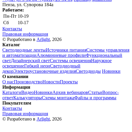
Пенза, ул. Cуворова 184а
Работаем:
Пн-Пт
10-19
Сб
10-17
Контакты
Правовая информация
© Разработано в
Arlight
, 2026
Каталог
Светодиодные ленты
Источники питания
Системы управления
и автоматизации
Алюминиевые профили
Функциональный
свет
Дизайнерский свет
Системы освещения
Наружное
освещение
Гибкий неон
Светодиодный
декор
Электроустановочные изделия
Светодиоды
Новинки
О компании
О нас
Производство
Новости
Проекты
Информация
Каталоги
Видео
Новинки
Архив вебинаров
Статьи
Вопрос-
ответ
Калькуляторы
Схемы монтажа
Файлы и программы
Покупателям
Контакты
Правовая информация
© Разработано в
Arlight
, 2026