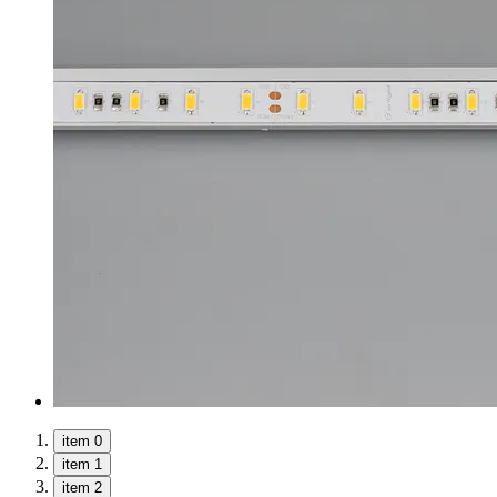
item 0
item 1
item 2