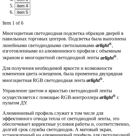
item 4
item 5
Item 1 of 6
Многоцветная светодиодная подсветка образцов дверей в
павильонах торговых центров. Подсветка была выполнена
®
линейными светодиодными светильниками
arlight
,
изготовленными из алюминиевого профиля с объемным
®
экраном и многоцветной светодиодной ленты
arlight
.
Для получения необходимой яркости и возможности
изменения цвета освещения, была применена двухрядная
®
многоцветная RGB светодиодная лента
arlight
.
Управление цветом и яркостью светодиодной ленты
®
осуществляется с помощью RGB-контроллера
arlight
с
пультом ДУ.
Алюминиевый профиль служит в том числе для
эффективного отвода тепла от светодиодной ленты, это
обеспечивает корректные условия работы и, соответственно,
долгий срок службы светодиодов. А матовый экран,
установленный на алюминиевый профиль для светодиодной