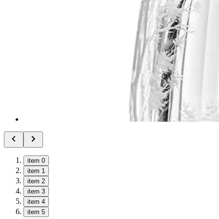
item 0
item 1
item 2
item 3
item 4
item 5