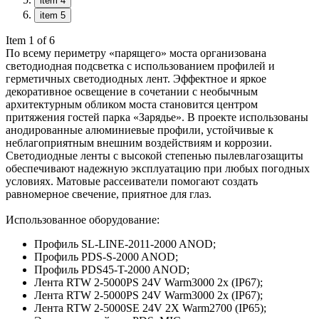
item 4
item 5
Item 1 of 6
По всему периметру «парящего» моста организована
светодиодная подсветка с использованием профилей и
герметичных светодиодных лент. Эффектное и яркое
декоративное освещение в сочетании с необычным
архитектурным обликом моста становится центром
притяжения гостей парка «Зарядье». В проекте использованы
анодированные алюминиевые профили, устойчивые к
неблагоприятным внешним воздействиям и коррозии.
Светодиодные ленты с высокой степенью пылевлагозащиты
обеспечивают надежную эксплуатацию при любых погодных
условиях. Матовые рассеиватели помогают создать
равномерное свечение, приятное для глаз.
Использованное оборудование:
Профиль SL-LINE-2011-2000 ANOD;
Профиль PDS-S-2000 ANOD;
Профиль PDS45-T-2000 ANOD;
Лента RTW 2-5000PS 24V Warm3000 2x (IP67);
Лента RTW 2-5000PS 24V Warm3000 2x (IP67);
Лента RTW 2-5000SE 24V 2X Warm2700 (IP65);