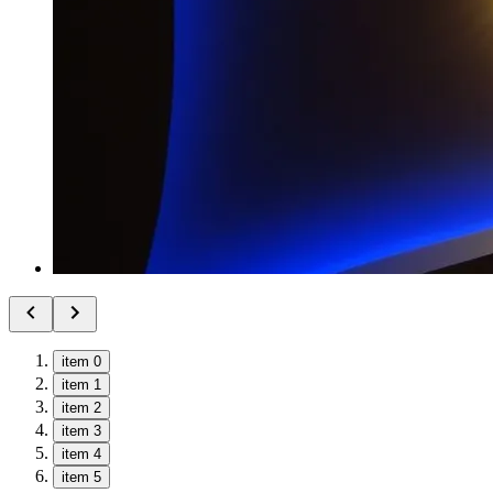
item 0
item 1
item 2
item 3
item 4
item 5