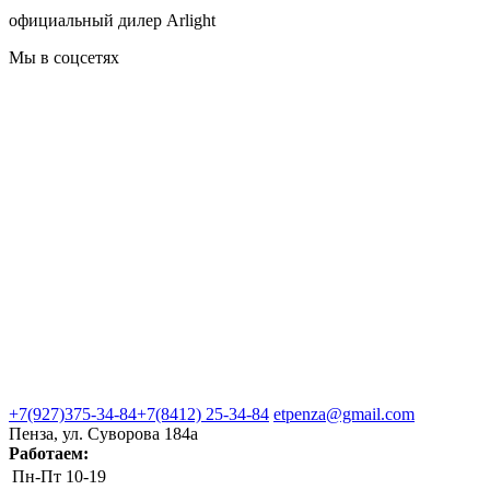
официальный дилер Arlight
Мы в соцсетях
+7(927)375-34-84
+7(8412) 25-34-84
etpenza@gmail.com
Пенза, ул. Cуворова 184а
Работаем:
Пн-Пт
10-19