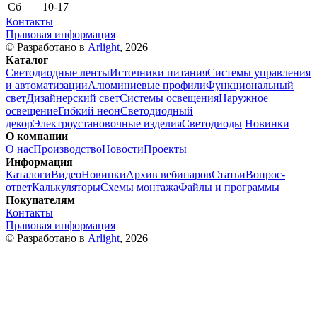
Сб
10-17
Контакты
Правовая информация
© Разработано в
Arlight
, 2026
Каталог
Светодиодные ленты
Источники питания
Системы управления
и автоматизации
Алюминиевые профили
Функциональный
свет
Дизайнерский свет
Системы освещения
Наружное
освещение
Гибкий неон
Светодиодный
декор
Электроустановочные изделия
Светодиоды
Новинки
О компании
О нас
Производство
Новости
Проекты
Информация
Каталоги
Видео
Новинки
Архив вебинаров
Статьи
Вопрос-
ответ
Калькуляторы
Схемы монтажа
Файлы и программы
Покупателям
Контакты
Правовая информация
© Разработано в
Arlight
, 2026