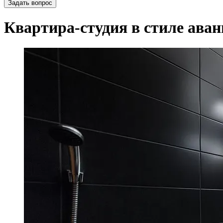
Задать вопрос
Квартира-студия в стиле аван