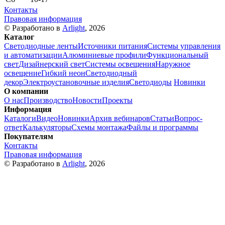
Контакты
Правовая информация
© Разработано в
Arlight
, 2026
Каталог
Светодиодные ленты
Источники питания
Системы управления
и автоматизации
Алюминиевые профили
Функциональный
свет
Дизайнерский свет
Системы освещения
Наружное
освещение
Гибкий неон
Светодиодный
декор
Электроустановочные изделия
Светодиоды
Новинки
О компании
О нас
Производство
Новости
Проекты
Информация
Каталоги
Видео
Новинки
Архив вебинаров
Статьи
Вопрос-
ответ
Калькуляторы
Схемы монтажа
Файлы и программы
Покупателям
Контакты
Правовая информация
© Разработано в
Arlight
, 2026