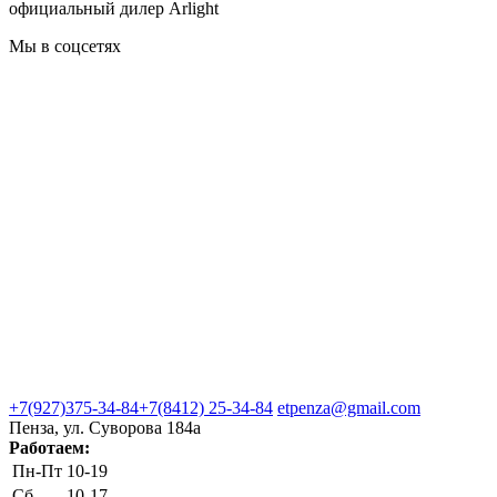
официальный дилер Arlight
Мы в соцсетях
+7(927)375-34-84
+7(8412) 25-34-84
etpenza@gmail.com
Пенза, ул. Cуворова 184а
Работаем:
Пн-Пт
10-19
Сб
10-17