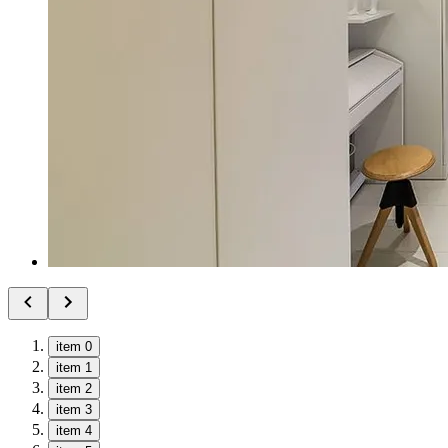
item 0
item 1
item 2
item 3
item 4